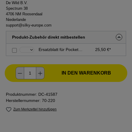
De Wild B.V.
Spectrum 38
4706 NM Roosendaal
Niederlande
support@silky-europe.com
Produkt-Zubehör direkt mitbestellen
Ersatzblatt für Pocketboy Taschensäge
25,50 €*
Produkt Anzahl: Gib den gewünschten Wer
IN DEN WARENKORB
Produktnummer:
DC-41587
Herstellernummer:
70-220
Zum Merkzettel hinzufügen
Abstand