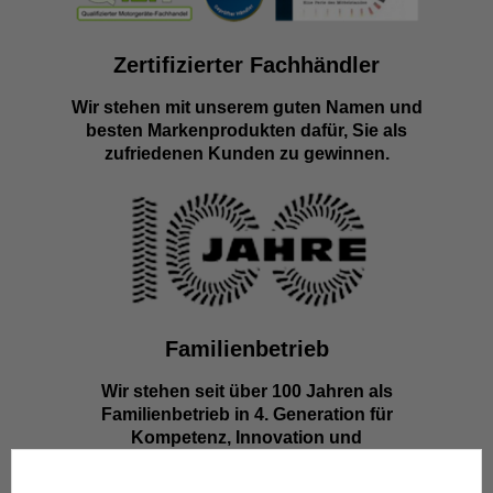
Zertifizierter Fachhändler
Wir stehen mit unserem guten Namen und
besten Markenprodukten dafür, Sie als
zufriedenen Kunden zu gewinnen.
Familienbetrieb
Wir stehen seit über 100 Jahren als
Familienbetrieb in 4. Generation für
Kompetenz, Innovation und
Zuverlässigkeit.