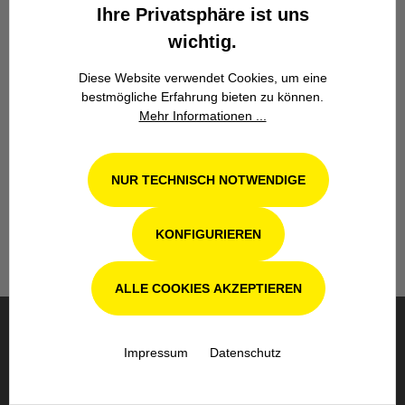
Ihre Privatsphäre ist uns
wichtig.
Diese Website verwendet Cookies, um eine
bestmögliche Erfahrung bieten zu können.
Mehr Informationen ...
Werkstatt in Odenthal / Köln
Unsere Fachwerkstatt für Garten-, Forst-
NUR TECHNISCH NOTWENDIGE
und Landtechnik- Geräte in Odenthal bei
Köln steht Ihnen auch nach dem Kauf mit
Rat und Tat zur Seite.
KONFIGURIEREN
ALLE COOKIES AKZEPTIEREN
BESTELLUNG & VERSAND
Impressum
Datenschutz