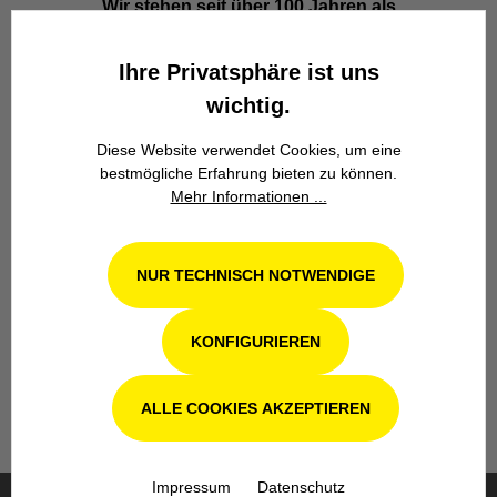
Wir stehen seit über 100 Jahren als
Familienbetrieb in 4. Generation für
Kompetenz, Innovation und
Ihre Privatsphäre ist uns
Zuverlässigkeit.
wichtig.
Diese Website verwendet Cookies, um eine
bestmögliche Erfahrung bieten zu können.
Mehr Informationen ...
Werkstatt in Odenthal / Köln
NUR TECHNISCH NOTWENDIGE
Unsere Fachwerkstatt für Garten-, Forst-
und Landtechnik- Geräte in Odenthal bei
KONFIGURIEREN
Köln steht Ihnen auch nach dem Kauf mit
Rat und Tat zur Seite.
ALLE COOKIES AKZEPTIEREN
Impressum
Datenschutz