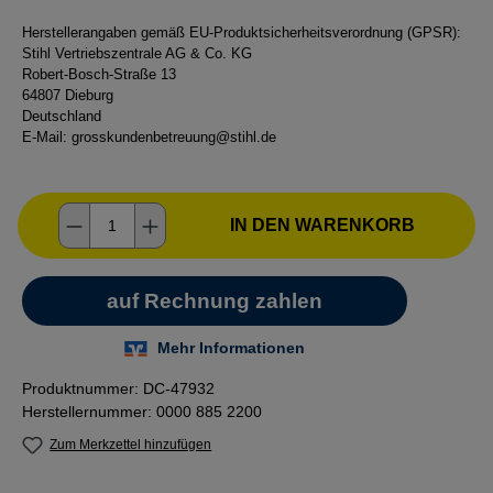
Herstellerangaben gemäß EU-Produktsicherheitsverordnung (GPSR):
Stihl Vertriebszentrale AG & Co. KG
Robert-Bosch-Straße 13
64807 Dieburg
Deutschland
E-Mail:
grosskundenbetreuung@stihl.de
Produkt Anzahl: Gib den gewünschten Wer
IN DEN WARENKORB
Produktnummer:
DC-47932
Herstellernummer:
0000 885 2200
Zum Merkzettel hinzufügen