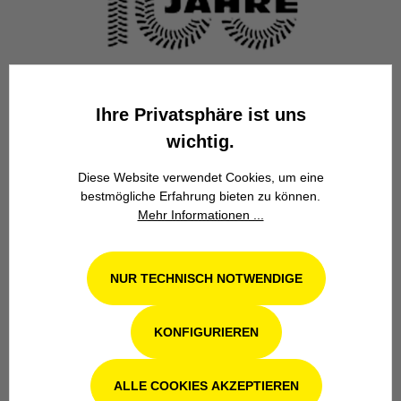
Familienbetrieb
Ihre Privatsphäre ist uns
Wir stehen seit über 100 Jahren als
Familienbetrieb in 4. Generation für
wichtig.
Kompetenz, Innovation und
Zuverlässigkeit.
Diese Website verwendet Cookies, um eine
bestmögliche Erfahrung bieten zu können.
Mehr Informationen ...
NUR TECHNISCH NOTWENDIGE
Werkstatt in Odenthal / Köln
KONFIGURIEREN
Unsere Fachwerkstatt für Garten-, Forst-
ALLE COOKIES AKZEPTIEREN
und Landtechnik- Geräte in Odenthal bei