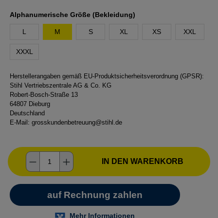
auswählen
Alphanumerische Größe (Bekleidung)
L
M
S
XL
XS
XXL
XXXL
Herstellerangaben gemäß EU-Produktsicherheitsverordnung (GPSR):
Stihl Vertriebszentrale AG & Co. KG
Robert-Bosch-Straße 13
64807 Dieburg
Deutschland
E-Mail:
grosskundenbetreuung@stihl.de
Produkt Anzahl: Gib den gewünschten Wer
IN DEN WARENKORB