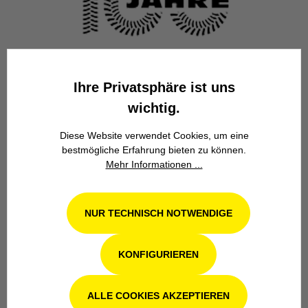
Familienbetrieb
Ihre Privatsphäre ist uns
Wir stehen seit über 100 Jahren als
Familienbetrieb in 4. Generation für
wichtig.
Kompetenz, Innovation und
Zuverlässigkeit.
Diese Website verwendet Cookies, um eine
bestmögliche Erfahrung bieten zu können.
Mehr Informationen ...
NUR TECHNISCH NOTWENDIGE
Werkstatt in Odenthal / Köln
KONFIGURIEREN
Unsere Fachwerkstatt für Garten-, Forst-
ALLE COOKIES AKZEPTIEREN
und Landtechnik- Geräte in Odenthal bei