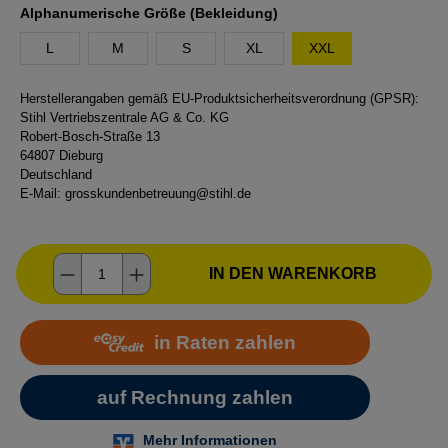
auswählen
Alphanumerische Größe (Bekleidung)
L
M
S
XL
XXL
Herstellerangaben gemäß EU-Produktsicherheitsverordnung (GPSR):
Stihl Vertriebszentrale AG & Co. KG
Robert-Bosch-Straße 13
64807 Dieburg
Deutschland
E-Mail:
grosskundenbetreuung@stihl.de
Produkt Anzahl: Gib den gewünschten Wer
IN DEN WARENKORB