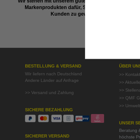
Wir stehen mit unserem guten Namen und besten
Markenprodukten dafür, Sie als zufriedenen
Kunden zu gewinnen.
BESTELLUNG & VERSAND
ÜBER UN
Wir liefern nach Deutschland
>> Kontak
Andere Länder auf Anfrage
>> Aktuell
>> Stelle
>> Versand und Zahlung
>> QMF Gü
>> Umwelt
SICHERE BEZAHLUNG
UNSER S
Beratung &
SICHERER VERSAND
höchste Pr