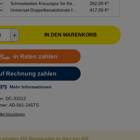
Schneeketten Kreuzspur für Kehrmaschine tk48/58/48 pro, tk48/58 hydro, tu1000
262,00 €*
Universal-Doppelbesatzbürste für Kehrmaschine tk48professional, tk48hydrostat
417,00 €*
kt Anzahl: Gib den gewünschten Wert ein o
IN DEN WARENKORB
er:
DC-33212
mmer:
AD-561-245TS
tel hinzufügen
e erhalten 450 Bonuspunkte im Wert von 45€