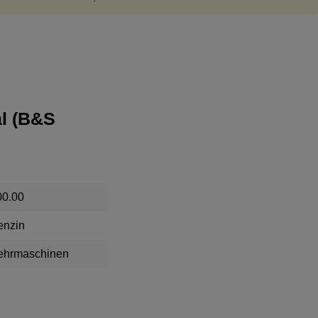
al (B&S
00.00
enzin
ehrmaschinen