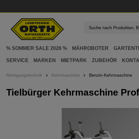
springen
Zur Hauptnavigation springen
% SOMMER SALE 2026 %
MÄHROBOTER
GARTENT
SERVICE
MARKEN
MIETPARK
ZUBEHÖR
KONT
Reinigungstechnik
Kehrmaschine
Benzin-Kehrmaschine
Tielbürger Kehrmaschine Prof
Bildergalerie überspringen