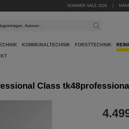
SOMMER-SALE 2026
MÄH
ECHNIK
KOMMUNALTECHNIK
FORSTTECHNIK
REIN
AKT
essional Class tk48professiona
4.49