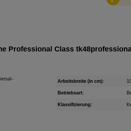
e Professional Class tk48profession
versal-
Arbeitsbreite (in cm):
1
Betriebsart:
B
Klassifizierung:
K