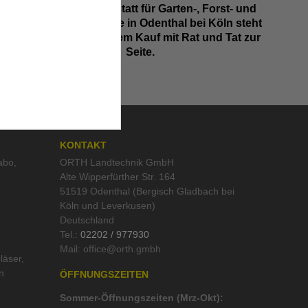
Unsere Fachwerkstatt für Garten-, Forst- und
Landtechnik- Geräte in Odenthal bei Köln steht
Ihnen auch nach dem Kauf mit Rat und Tat zur
Seite.
KONTAKT
abo
,
ORTH Landtechnik GmbH
Alte Wipperfürther Str. 164
51519 Odenthal (Bergisch Gladbach bei
Köln und Leverkusen)
Deutschland
Tel.:
02202 / 977930
Mail:
läser
,
n
ÖFFNUNGSZEITEN
Sommer-Öffnungszeiten (Mrz-Okt):