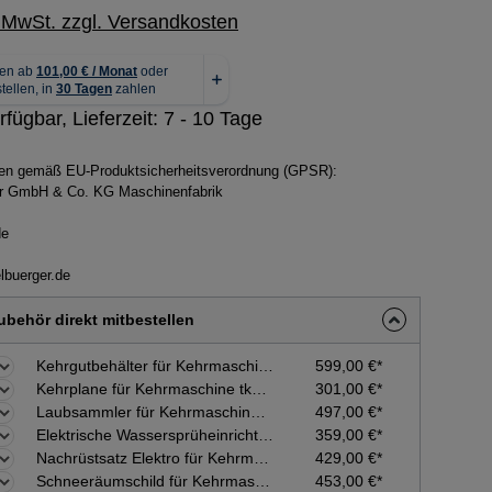
. MwSt. zzgl. Versandkosten
rfügbar, Lieferzeit: 7 - 10 Tage
ben gemäß EU-Produktsicherheitsverordnung (GPSR):
ger GmbH & Co. KG Maschinenfabrik
de
lbuerger.de
behör direkt mitbestellen
Kehrgutbehälter für Kehrmaschine tk48professional, tk48hydrostat
599,00 €*
Kehrplane für Kehrmaschine tk36/38/48/58 pro, tk48hydro, tk58hydro, tk1100
301,00 €*
Laubsammler für Kehrmaschine tk48professional, tk48hydrostat
497,00 €*
Elektrische Wassersprüheinrichtung für Kehrmaschine tk36/38/48/58 pro, tk48hydro
359,00 €*
Nachrüstsatz Elektro für Kehrmaschine tk36/38/48/58 professional
429,00 €*
Schneeräumschild für Kehrmaschine tk48professional, tk48hydrostat
453,00 €*