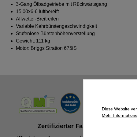
3-Gang Ölbadgetriebe mit Rückwärtsgang
15.00x6-6 luftbereift
Allwetter-Breitreifen
Variable Kehrbürstengeschwindigkeit
Stufenlose Bürstenhöhenverstellung
Gewicht: 111 kg
Motor: Briggs Stratton 675iS
Diese Website ver
Mehr Informatione
Zertifizierter Fachhändler