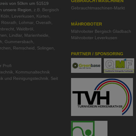
GEBRAUCHTMASCHINEN
kreis von 50km um 51519
Gebrauchtmaschinen-Markt
in unsere Region
, z.B. Bergisch
Köln, Leverkusen, Kürten,
 Rösrath, Lohmar, Overath,
MÄHROBOTER
brecht, Waldbröl,
Mähroboter Bergisch Gladbach
hen, Lindlar, Marienheide,
Mähroboter Leverkusen
th, Gummersbach,
rchen, Remscheid, Solingen,
PARTNER / SPONSORING
r Profi
technik
,
Kommunaltechnik
ik
und
Reinigungstechnik
. Seit