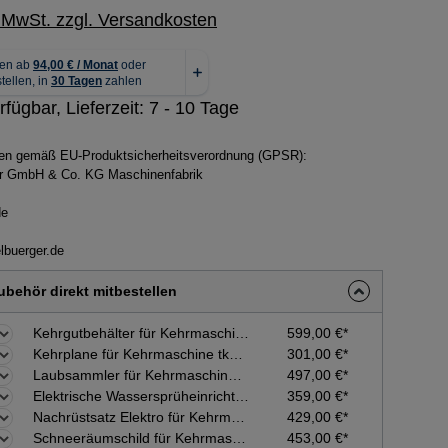
. MwSt. zzgl. Versandkosten
rfügbar, Lieferzeit: 7 - 10 Tage
ben gemäß EU-Produktsicherheitsverordnung (GPSR):
ger GmbH & Co. KG Maschinenfabrik
de
lbuerger.de
behör direkt mitbestellen
Kehrgutbehälter für Kehrmaschine tk48professional, tk48hydrostat
599,00 €*
Kehrplane für Kehrmaschine tk36/38/48/58 pro, tk48hydro, tk58hydro, tk1100
301,00 €*
Laubsammler für Kehrmaschine tk48professional, tk48hydrostat
497,00 €*
Elektrische Wassersprüheinrichtung für Kehrmaschine tk36/38/48/58 pro, tk48hydro
359,00 €*
Nachrüstsatz Elektro für Kehrmaschine tk36/38/48/58 professional
429,00 €*
Schneeräumschild für Kehrmaschine tk48professional, tk48hydrostat
453,00 €*