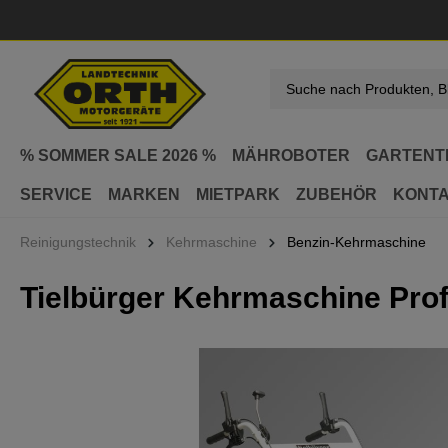
springen
Zur Hauptnavigation springen
% SOMMER SALE 2026 %
MÄHROBOTER
GARTENT
SERVICE
MARKEN
MIETPARK
ZUBEHÖR
KONT
Reinigungstechnik
Kehrmaschine
Benzin-Kehrmaschine
Tielbürger Kehrmaschine Prof
Bildergalerie überspringen