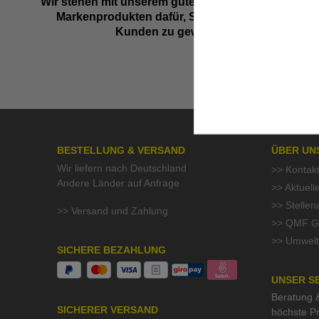
Wir stehen mit unserem guten Namen und besten
Markenprodukten dafür, Sie als zufriedenen
Kunden zu gewinnen.
BESTELLUNG & VERSAND
ÜBER UN
Wir liefern nach Deutschland
>> Kontak
Andere Länder auf Anfrage
>> Aktuell
>> Stelle
>> Versand und Zahlung
>> QMF Gü
>> Umwelt
SICHERE BEZAHLUNG
UNSER S
Beratung &
SICHERER VERSAND
höchste Pr