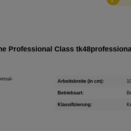
e Professional Class tk48profession
versal-
Arbeitsbreite (in cm):
1
Betriebsart:
B
Klassifizierung:
K