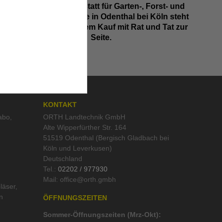
Unsere Fachwerkstatt für Garten-, Forst- und
Landtechnik- Geräte in Odenthal bei Köln steht
Ihnen auch nach dem Kauf mit Rat und Tat zur
Seite.
KONTAKT
abo
,
ORTH Landtechnik GmbH
Alte Wipperfürther Str. 164
51519 Odenthal (Bergisch Gladbach bei
Köln und Leverkusen)
Deutschland
Tel.:
02202 / 977930
Mail:
läser
,
n
ÖFFNUNGSZEITEN
Sommer-Öffnungszeiten (Mrz-Okt):