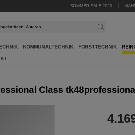
SOMMER-SALE 2026
MÄH
ECHNIK
KOMMUNALTECHNIK
FORSTTECHNIK
REIN
AKT
essional Class tk48professiona
4.16