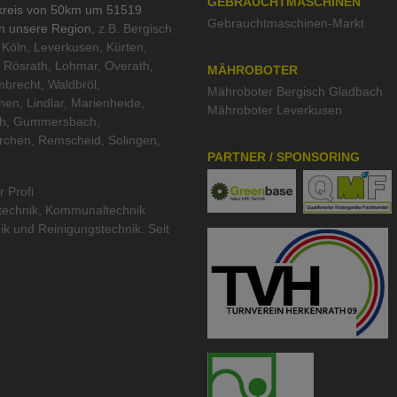
GEBRAUCHTMASCHINEN
kreis von 50km um 51519
Gebrauchtmaschinen-Markt
in unsere Region
, z.B. Bergisch
Köln, Leverkusen, Kürten,
 Rösrath, Lohmar, Overath,
MÄHROBOTER
brecht, Waldbröl,
Mähroboter Bergisch Gladbach
hen, Lindlar, Marienheide,
Mähroboter Leverkusen
th, Gummersbach,
rchen, Remscheid, Solingen,
PARTNER / SPONSORING
r Profi
technik
,
Kommunaltechnik
ik
und
Reinigungstechnik
. Seit