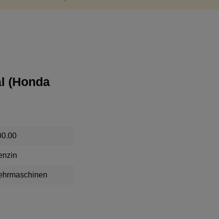
al (Honda
00.00
enzin
ehrmaschinen