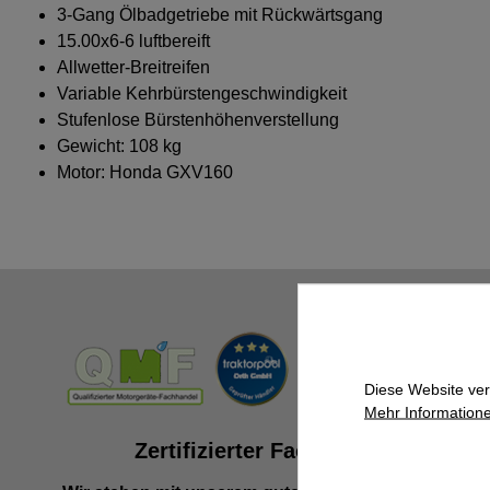
3-Gang Ölbadgetriebe mit Rückwärtsgang
15.00x6-6 luftbereift
Allwetter-Breitreifen
Variable Kehrbürstengeschwindigkeit
Stufenlose Bürstenhöhenverstellung
Gewicht: 108 kg
Motor: Honda GXV160
Diese Website ver
Mehr Informatione
Zertifizierter Fachhändler