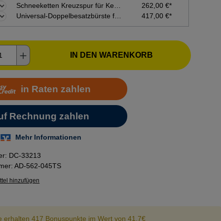
Schneeketten Kreuzspur für Kehrmaschine tk48/58/48 pro, tk48/58 hydro, tu1000
262,00 €*
Universal-Doppelbesatzbürste für Kehrmaschine tk48professional, tk48hydrostat
417,00 €*
kt Anzahl: Gib den gewünschten Wert ein o
IN DEN WARENKORB
er:
DC-33213
mmer:
AD-562-045TS
tel hinzufügen
e erhalten 417 Bonuspunkte im Wert von 41.7€