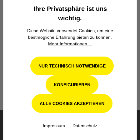
Ihre Privatsphäre ist uns
wichtig.
Diese Website verwendet Cookies, um eine
bestmögliche Erfahrung bieten zu können.
Mehr Informationen ...
Werkstatt in Odenthal / Köln
NUR TECHNISCH NOTWENDIGE
Unsere Fachwerkstatt für Garten-, Forst-
und Landtechnik- Geräte in Odenthal bei
Köln steht Ihnen auch nach dem Kauf mit
KONFIGURIEREN
Rat und Tat zur Seite.
ALLE COOKIES AKZEPTIEREN
Impressum
Datenschutz
BESTELLUNG & VERSAND