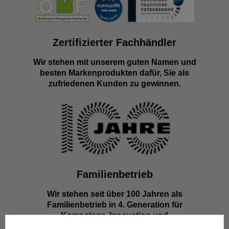
Zertifizierter Fachhändler
Wir stehen mit unserem guten Namen und
besten Markenprodukten dafür, Sie als
zufriedenen Kunden zu gewinnen.
Familienbetrieb
Wir stehen seit über 100 Jahren als
Familienbetrieb in 4. Generation für
Kompetenz, Innovation und
Zuverlässigkeit.