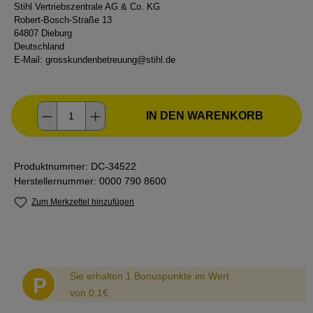
Stihl Vertriebszentrale AG & Co. KG
Robert-Bosch-Straße 13
64807 Dieburg
Deutschland
E-Mail:
grosskundenbetreuung@stihl.de
Produkt Anzahl: Gib den gewünschten Wer
IN DEN WARENKORB
Produktnummer:
DC-34522
Herstellernummer:
0000 790 8600
Zum Merkzettel hinzufügen
Abstand
Sie erhalten 1 Bonuspunkte im Wert
P
von 0.1€