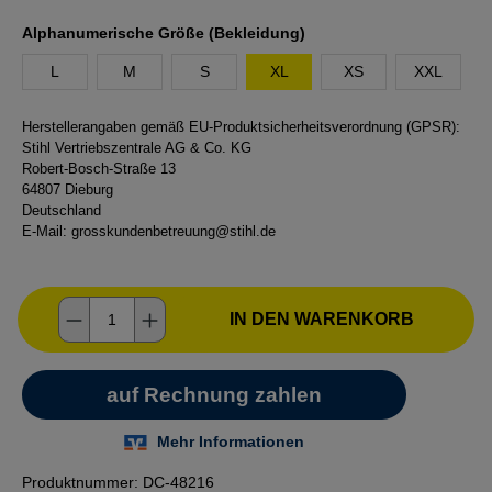
auswählen
Alphanumerische Größe (Bekleidung)
L
M
S
XL
XS
XXL
Herstellerangaben gemäß EU-Produktsicherheitsverordnung (GPSR):
Stihl Vertriebszentrale AG & Co. KG
Robert-Bosch-Straße 13
64807 Dieburg
Deutschland
E-Mail:
grosskundenbetreuung@stihl.de
Produkt Anzahl: Gib den gewünschten Wer
IN DEN WARENKORB
Produktnummer:
DC-48216