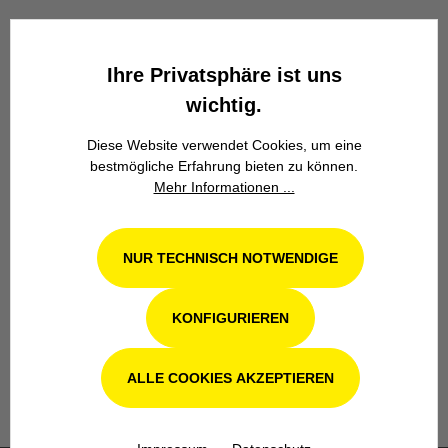
Wir stehen seit über 100 Jahren als
Familienbetrieb in 4. Generation für
Kompetenz, Innovation und
Ihre Privatsphäre ist uns
Zuverlässigkeit.
wichtig.
Diese Website verwendet Cookies, um eine
bestmögliche Erfahrung bieten zu können.
Mehr Informationen ...
NUR TECHNISCH NOTWENDIGE
Werkstatt in Odenthal / Köln
Unsere Fachwerkstatt für Garten-, Forst-
KONFIGURIEREN
und Landtechnik- Geräte in Odenthal bei
Köln steht Ihnen auch nach dem Kauf mit
Rat und Tat zur Seite.
ALLE COOKIES AKZEPTIEREN