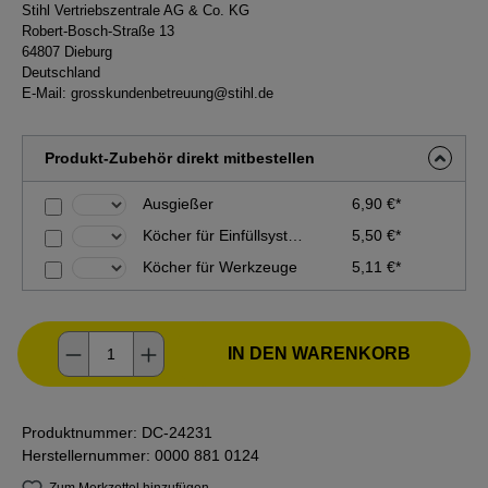
Stihl Vertriebszentrale AG & Co. KG
Robert-Bosch-Straße 13
64807 Dieburg
Deutschland
E-Mail:
grosskundenbetreuung@stihl.de
Produkt-Zubehör direkt mitbestellen
Ausgießer
6,90 €*
Köcher für Einfüllsystem
5,50 €*
Köcher für Werkzeuge
5,11 €*
Produkt Anzahl: Gib den gewünschten Wer
IN DEN WARENKORB
Produktnummer:
DC-24231
Herstellernummer:
0000 881 0124