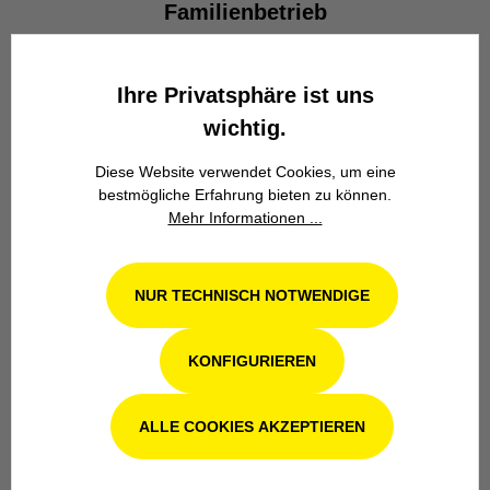
Familienbetrieb
Wir stehen seit über 100 Jahren als
Familienbetrieb in 4. Generation für
Ihre Privatsphäre ist uns
Kompetenz, Innovation und
Zuverlässigkeit.
wichtig.
Diese Website verwendet Cookies, um eine
bestmögliche Erfahrung bieten zu können.
Mehr Informationen ...
NUR TECHNISCH NOTWENDIGE
Werkstatt in Odenthal / Köln
Unsere Fachwerkstatt für Garten-, Forst-
KONFIGURIEREN
und Landtechnik- Geräte in Odenthal bei
Köln steht Ihnen auch nach dem Kauf mit
ALLE COOKIES AKZEPTIEREN
Rat und Tat zur Seite.