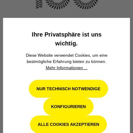
Familienbetrieb
Wir stehen seit über 100 Jahren als
Ihre Privatsphäre ist uns
Familienbetrieb in 4. Generation für
wichtig.
Kompetenz, Innovation und
Zuverlässigkeit.
Diese Website verwendet Cookies, um eine
bestmögliche Erfahrung bieten zu können.
Mehr Informationen ...
NUR TECHNISCH NOTWENDIGE
Werkstatt in Odenthal / Köln
KONFIGURIEREN
Unsere Fachwerkstatt für Garten-, Forst-
und Landtechnik- Geräte in Odenthal bei
ALLE COOKIES AKZEPTIEREN
Köln steht Ihnen auch nach dem Kauf mit