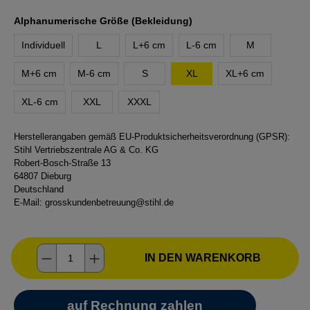
auswählen
Alphanumerische Größe (Bekleidung)
Individuell
L
L+6 cm
L-6 cm
M
M+6 cm
M-6 cm
S
XL
XL+6 cm
XL-6 cm
XXL
XXXL
Herstellerangaben gemäß EU-Produktsicherheitsverordnung (GPSR):
Stihl Vertriebszentrale AG & Co. KG
Robert-Bosch-Straße 13
64807 Dieburg
Deutschland
E-Mail:
grosskundenbetreuung@stihl.de
Produkt Anzahl: Gib den gewünschten Wer
IN DEN WARENKORB