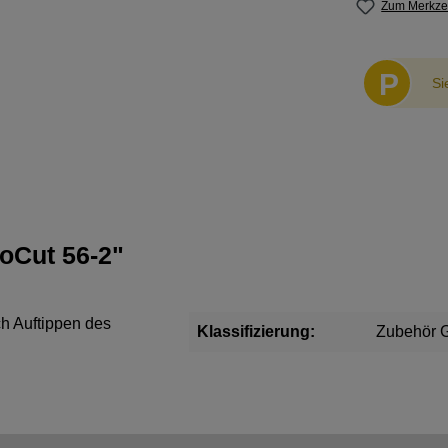
Zum Merkzet
P
Si
oCut 56-2"
ch Auftippen des
Klassifizierung:
Zubehör G