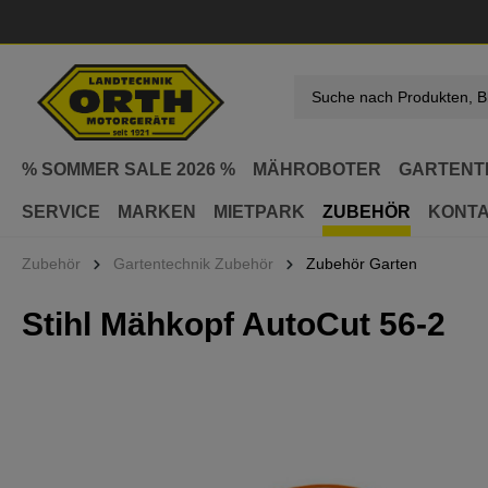
springen
Zur Hauptnavigation springen
% SOMMER SALE 2026 %
MÄHROBOTER
GARTENT
SERVICE
MARKEN
MIETPARK
ZUBEHÖR
KONT
Zubehör
Gartentechnik Zubehör
Zubehör Garten
Stihl Mähkopf AutoCut 56-2
Bildergalerie überspringen