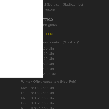
51519 Odenthal (Bergisch Gladbach bei
Köln und Leverkusen)
Deutschland
Tel.:
02202 / 977930
Mail:
läser
,
n
ÖFFNUNGSZEITEN
Sommer-Öffnungszeiten (Mrz-Okt):
Mo:
8:00-17:30 Uhr
Di:
8:00-17:30 Uhr
Mi:
8:00-17:30 Uhr
Do:
8:00-17:30 Uhr
Fr:
8:00-17:30 Uhr
Sa:
08:30-12:30 Uhr
Winter-Öffnungszeiten (Nov-Feb):
Mo:
8:00-17:00 Uhr
Di:
8:00-17:00 Uhr
Mi:
8:00-17:00 Uhr
Do:
8:00-17:00 Uhr
Fr:
8:00-17:00 Uhr