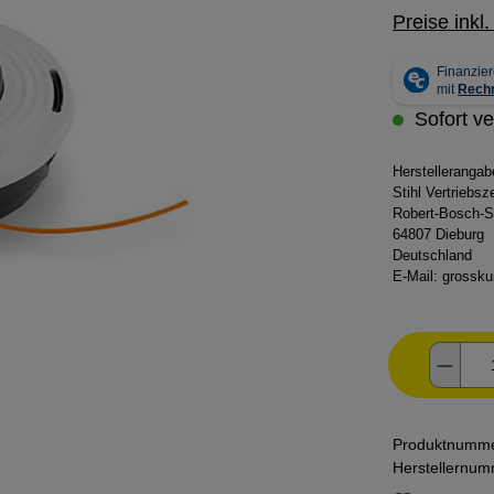
Preise inkl
Sofort ve
Herstelleranga
Stihl Vertriebs
Robert-Bosch-S
64807 Dieburg
Deutschland
E-Mail:
grossku
Produ
Produktnumm
Herstellernu