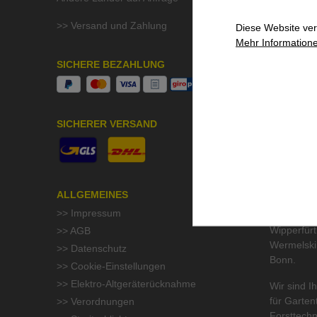
>> Aktuell
>> Stelle
>> Versand und Zahlung
Diese Website ver
>> QMF Gü
Mehr Informatione
>> Umwelt
SICHERE BEZAHLUNG
UNSER S
Beratung &
SICHERER VERSAND
höchste Pr
wir im Um
Odenthal 
Gladbach, 
Burscheid,
ALLGEMEINES
Much, Nüm
>> Impressum
Engelskirc
Wipperfür
>> AGB
Wermelski
>> Datenschutz
Bonn.
>> Cookie-Einstellungen
>> Elektro-Altgeräterücknahme
Wir sind Ih
für
Garten
>> Verordnungen
Forsttechn