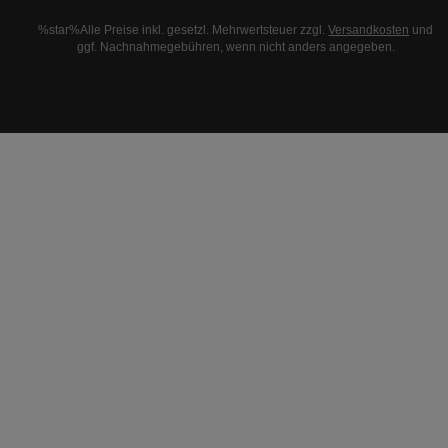
%star%Alle Preise inkl. gesetzl. Mehrwertsteuer zzgl.
Versandkosten
und
ggf. Nachnahmegebühren, wenn nicht anders angegeben.