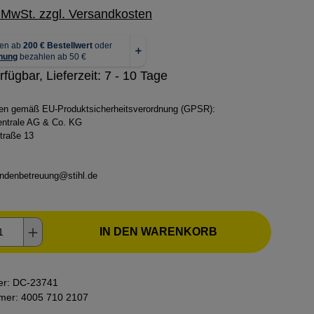
. MwSt. zzgl. Versandkosten
rfügbar, Lieferzeit: 7 - 10 Tage
ben gemäß EU-Produktsicherheitsverordnung (GPSR):
zentrale AG & Co. KG
traße 13
ndenbetreuung@stihl.de
kt Anzahl: Gib den gewünschten Wert ein o
IN DEN WARENKORB
er:
DC-23741
mmer:
4005 710 2107