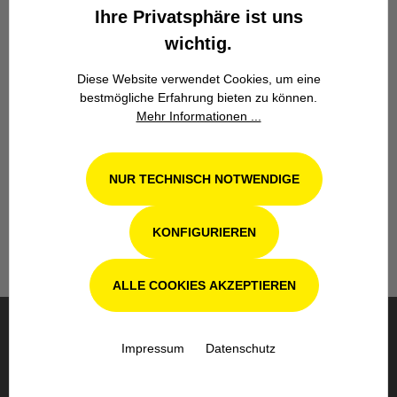
Ihre Privatsphäre ist uns
wichtig.
Diese Website verwendet Cookies, um eine
bestmögliche Erfahrung bieten zu können.
Mehr Informationen ...
Werkstatt in Odenthal / Köln
Unsere Fachwerkstatt für Garten-, Forst-
NUR TECHNISCH NOTWENDIGE
und Landtechnik- Geräte in Odenthal bei
Köln steht Ihnen auch nach dem Kauf mit
Rat und Tat zur Seite.
KONFIGURIEREN
ALLE COOKIES AKZEPTIEREN
BESTELLUNG & VERSAND
Impressum
Datenschutz