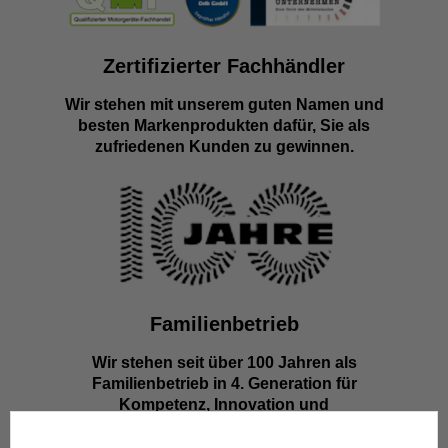
Zertifizierter Fachhändler
Wir stehen mit unserem guten Namen und
besten Markenprodukten dafür, Sie als
zufriedenen Kunden zu gewinnen.
Familienbetrieb
Wir stehen seit über 100 Jahren als
Familienbetrieb in 4. Generation für
Kompetenz, Innovation und
Zuverlässigkeit.