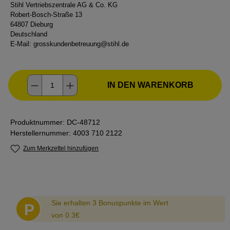
Stihl Vertriebszentrale AG & Co. KG
Robert-Bosch-Straße 13
64807 Dieburg
Deutschland
E-Mail:
grosskundenbetreuung@stihl.de
Produkt Anzahl: Gib den gewünschten Wer
IN DEN WARENKORB
Produktnummer:
DC-48712
Herstellernummer:
4003 710 2122
Zum Merkzettel hinzufügen
Abstand
Sie erhalten 3 Bonuspunkte im Wert
P
von 0.3€