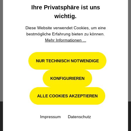
Ihre Privatsphäre ist uns
wichtig.
Diese Website verwendet Cookies, um eine
bestmögliche Erfahrung bieten zu können.
Mehr Informationen ...
Werkstatt in Odenthal / Köln
Unsere Fachwerkstatt für Garten-, Forst-
NUR TECHNISCH NOTWENDIGE
und Landtechnik- Geräte in Odenthal bei
Köln steht Ihnen auch nach dem Kauf mit
KONFIGURIEREN
Rat und Tat zur Seite.
ALLE COOKIES AKZEPTIEREN
Impressum
Datenschutz
BESTELLUNG & VERSAND