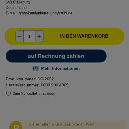
64807 Dieburg
Deutschland
E-Mail:
grosskundenbetreuung@stihl.de
Produkt Anzahl: Gib den gewünschten Wer
IN DEN WARENKORB
Produktnummer:
DC-20521
Herstellernummer:
0000 900 4009
Zum Merkzettel hinzufügen
Abstand
Sie erhalten 6 Bonuspunkte im Wert
P