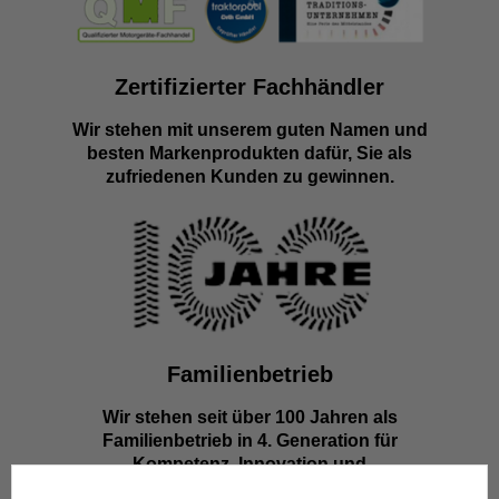
Zertifizierter Fachhändler
Wir stehen mit unserem guten Namen und
besten Markenprodukten dafür, Sie als
zufriedenen Kunden zu gewinnen.
Familienbetrieb
Wir stehen seit über 100 Jahren als
Familienbetrieb in 4. Generation für
Kompetenz, Innovation und
Zuverlässigkeit.