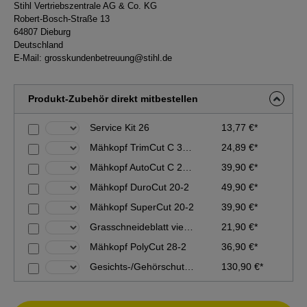
Stihl Vertriebszentrale AG & Co. KG
Robert-Bosch-Straße 13
64807 Dieburg
Deutschland
E-Mail:
grosskundenbetreuung@stihl.de
Produkt-Zubehör direkt mitbestellen
Service Kit 26
13,77 €*
Mähkopf TrimCut C 32-2
24,89 €*
Mähkopf AutoCut C 26-2
39,90 €*
Mähkopf DuroCut 20-2
49,90 €*
Mähkopf SuperCut 20-2
39,90 €*
Grasschneideblatt vier Schneiden, 230 mm
21,90 €*
Mähkopf PolyCut 28-2
36,90 €*
Gesichts-/Gehörschutzset DYNAMIC BT-PC
130,90 €*