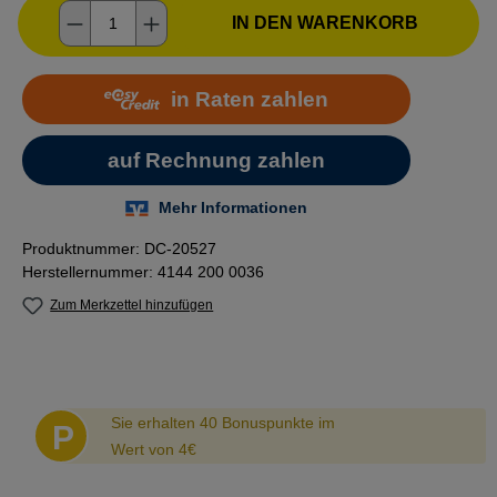
Produkt Anzahl: Gib den gewünschten Wer
IN DEN WARENKORB
Produktnummer:
DC-20527
Herstellernummer:
4144 200 0036
Zum Merkzettel hinzufügen
Abstand
Sie erhalten 40 Bonuspunkte im
P
Wert von 4€