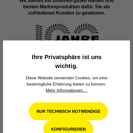
Wir stehen mit unserem guten Namen und
besten Markenprodukten dafür, Sie als
zufriedenen Kunden zu gewinnen.
Ihre Privatsphäre ist uns
Familienbetrieb
wichtig.
Wir stehen seit über 100 Jahren als
Diese Website verwendet Cookies, um eine
Familienbetrieb in 4. Generation für
bestmögliche Erfahrung bieten zu können.
Kompetenz, Innovation und
Mehr Informationen ...
Zuverlässigkeit.
NUR TECHNISCH NOTWENDIGE
KONFIGURIEREN