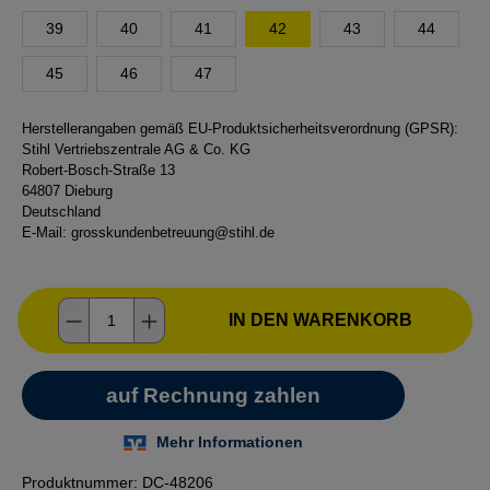
39
40
41
42
43
44
45
46
47
Herstellerangaben gemäß EU-Produktsicherheitsverordnung (GPSR):
Stihl Vertriebszentrale AG & Co. KG
Robert-Bosch-Straße 13
64807 Dieburg
Deutschland
E-Mail:
grosskundenbetreuung@stihl.de
Produkt Anzahl: Gib den gewünschten Wer
IN DEN WARENKORB
Produktnummer:
DC-48206