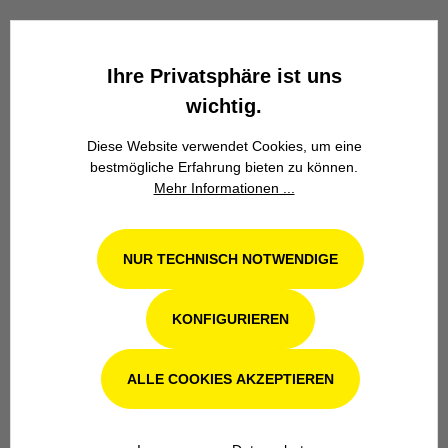
Wir stehen seit über 100 Jahren als
Familienbetrieb in 4. Generation für
Kompetenz, Innovation und
Ihre Privatsphäre ist uns
Zuverlässigkeit.
wichtig.
Diese Website verwendet Cookies, um eine
bestmögliche Erfahrung bieten zu können.
Mehr Informationen ...
NUR TECHNISCH NOTWENDIGE
Werkstatt in Odenthal / Köln
Unsere Fachwerkstatt für Garten-, Forst-
KONFIGURIEREN
und Landtechnik- Geräte in Odenthal bei
Köln steht Ihnen auch nach dem Kauf mit
Rat und Tat zur Seite.
ALLE COOKIES AKZEPTIEREN