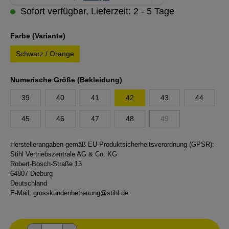
Sofort verfügbar, Lieferzeit: 2 - 5 Tage
auswählen
Farbe (Variante)
Schwarz / Orange
auswählen
Numerische Größe (Bekleidung)
39
40
41
42
43
44
45
46
47
48
49
(Diese Option ist zurzeit
Herstellerangaben gemäß EU-Produktsicherheitsverordnung (GPSR):
Stihl Vertriebszentrale AG & Co. KG
Robert-Bosch-Straße 13
64807 Dieburg
Deutschland
E-Mail:
grosskundenbetreuung@stihl.de