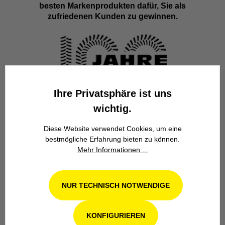
besten Markenprodukten dafür, Sie als
zufriedenen Kunden zu gewinnen.
Ihre Privatsphäre ist uns
Familienbetrieb
wichtig.
Wir stehen seit über 100 Jahren als
Diese Website verwendet Cookies, um eine
Familienbetrieb in 4. Generation für
bestmögliche Erfahrung bieten zu können.
Kompetenz, Innovation und
Mehr Informationen ...
Zuverlässigkeit.
NUR TECHNISCH NOTWENDIGE
KONFIGURIEREN