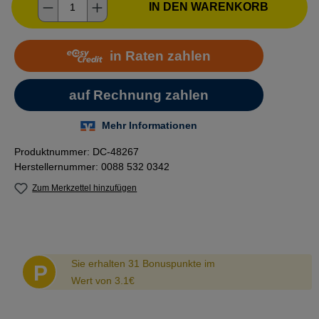
Produkt Anzahl: Gib den gewünschten Wer
IN DEN WARENKORB
Produktnummer:
DC-48267
Herstellernummer:
0088 532 0342
Zum Merkzettel hinzufügen
Abstand
Sie erhalten 31 Bonuspunkte im
P
Wert von 3.1€