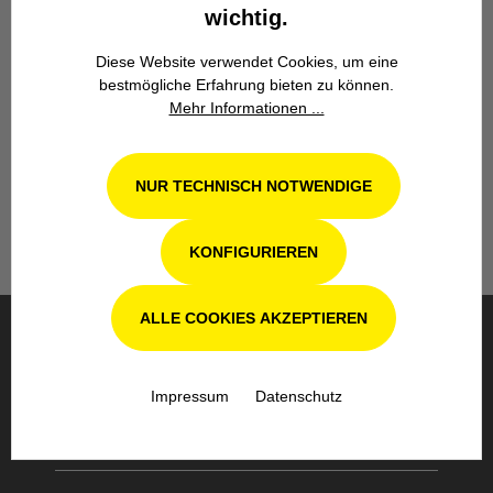
wichtig.
Diese Website verwendet Cookies, um eine
bestmögliche Erfahrung bieten zu können.
Werkstatt in Odenthal / Köln
Mehr Informationen ...
Unsere Fachwerkstatt für Garten-, Forst-
und Landtechnik- Geräte in Odenthal bei
NUR TECHNISCH NOTWENDIGE
Köln steht Ihnen auch nach dem Kauf mit
Rat und Tat zur Seite.
KONFIGURIEREN
ALLE COOKIES AKZEPTIEREN
BESTELLUNG & VERSAND
Impressum
Datenschutz
SICHERE BEZAHLUNG