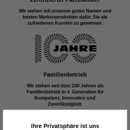
Wir stehen mit unserem guten Namen und
besten Markenprodukten dafür, Sie als
zufriedenen Kunden zu gewinnen.
Familienbetrieb
Wir stehen seit über 100 Jahren als
Familienbetrieb in 4. Generation für
Kompetenz, Innovation und
Zuverlässigkeit.
Ihre Privatsphäre ist uns