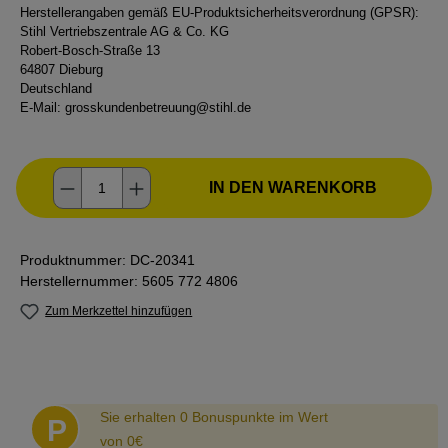
Herstellerangaben gemäß EU-Produktsicherheitsverordnung (GPSR):
Stihl Vertriebszentrale AG & Co. KG
Robert-Bosch-Straße 13
64807 Dieburg
Deutschland
E-Mail:
grosskundenbetreuung@stihl.de
Produkt Anzahl: Gib den gewünschten Wer
IN DEN WARENKORB
Produktnummer:
DC-20341
Herstellernummer:
5605 772 4806
Zum Merkzettel hinzufügen
Abstand
Sie erhalten 0 Bonuspunkte im Wert
P
von 0€