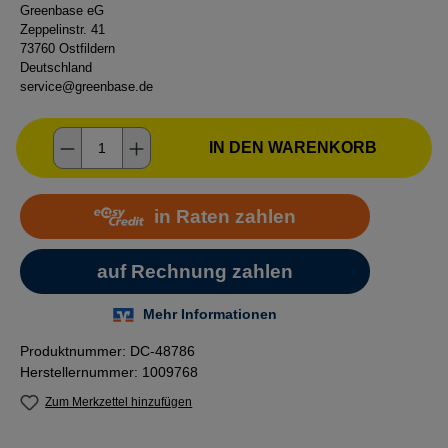
Greenbase eG
Zeppelinstr. 41
73760 Ostfildern
Deutschland
service@greenbase.de
Produkt Anzahl: Gib den gewünschten Wer
IN DEN WARENKORB
Produktnummer:
DC-48786
Herstellernummer:
1009768
Zum Merkzettel hinzufügen