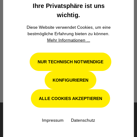
Ihre Privatsphäre ist uns
wichtig.
Diese Website verwendet Cookies, um eine
bestmögliche Erfahrung bieten zu können.
Mehr Informationen ...
Werkstatt in Odenthal / Köln
Unsere Fachwerkstatt für Garten-, Forst-
NUR TECHNISCH NOTWENDIGE
und Landtechnik- Geräte in Odenthal bei
Köln steht Ihnen auch nach dem Kauf mit
Rat und Tat zur Seite.
KONFIGURIEREN
ALLE COOKIES AKZEPTIEREN
BESTELLUNG & VERSAND
Impressum
Datenschutz