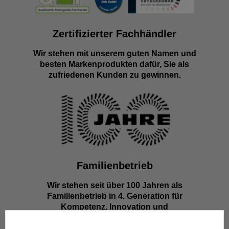
Zertifizierter Fachhändler
Wir stehen mit unserem guten Namen und
besten Markenprodukten dafür, Sie als
zufriedenen Kunden zu gewinnen.
Familienbetrieb
Wir stehen seit über 100 Jahren als
Familienbetrieb in 4. Generation für
Kompetenz, Innovation und
Zuverlässigkeit.