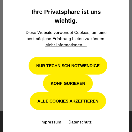
Zuverlässigkeit.
Ihre Privatsphäre ist uns
wichtig.
Diese Website verwendet Cookies, um eine
bestmögliche Erfahrung bieten zu können.
Mehr Informationen ...
Werkstatt in Odenthal / Köln
NUR TECHNISCH NOTWENDIGE
Unsere Fachwerkstatt für Garten-, Forst-
und Landtechnik- Geräte in Odenthal bei
Köln steht Ihnen auch nach dem Kauf mit
KONFIGURIEREN
Rat und Tat zur Seite.
ALLE COOKIES AKZEPTIEREN
Impressum
Datenschutz
BESTELLUNG & VERSAND