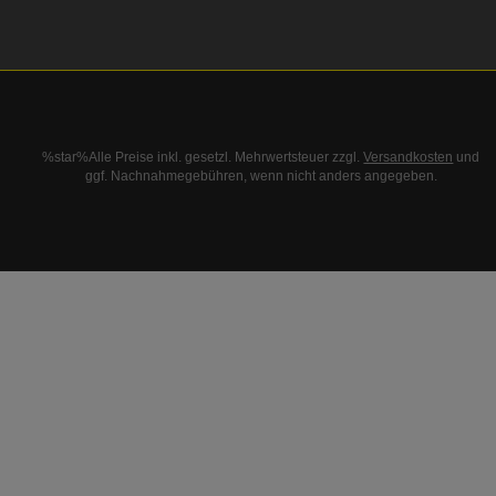
%star%Alle Preise inkl. gesetzl. Mehrwertsteuer zzgl.
Versandkosten
und
ggf. Nachnahmegebühren, wenn nicht anders angegeben.