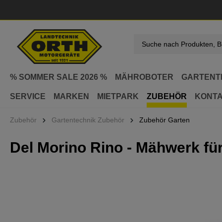
springen
Zur Hauptnavigation springen
% SOMMER SALE 2026 %
MÄHROBOTER
GARTENT
SERVICE
MARKEN
MIETPARK
ZUBEHÖR
KONT
Zubehör
Gartentechnik Zubehör
Zubehör Garten
Del Morino Rino - Mähwerk für
Bildergalerie überspringen