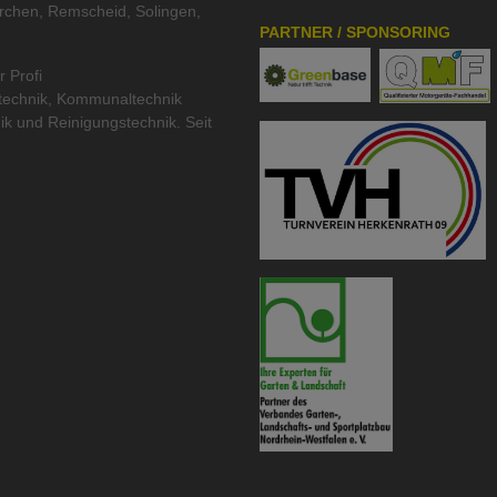
rchen, Remscheid, Solingen,
PARTNER / SPONSORING
r Profi
technik
,
Kommunaltechnik
ik
und
Reinigungstechnik
. Seit