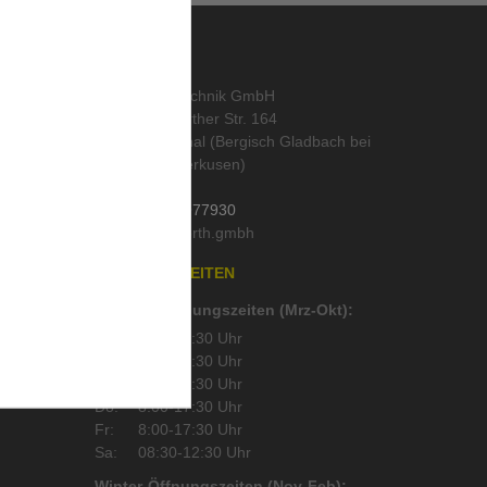
KONTAKT
abo
,
ORTH Landtechnik GmbH
Alte Wipperfürther Str. 164
51519 Odenthal (Bergisch Gladbach bei
Köln und Leverkusen)
Deutschland
Tel.:
02202 / 977930
Mail:
läser
,
n
ÖFFNUNGSZEITEN
Sommer-Öffnungszeiten (Mrz-Okt):
Mo:
8:00-17:30 Uhr
Di:
8:00-17:30 Uhr
Mi:
8:00-17:30 Uhr
Do:
8:00-17:30 Uhr
Fr:
8:00-17:30 Uhr
Sa:
08:30-12:30 Uhr
Winter-Öffnungszeiten (Nov-Feb):