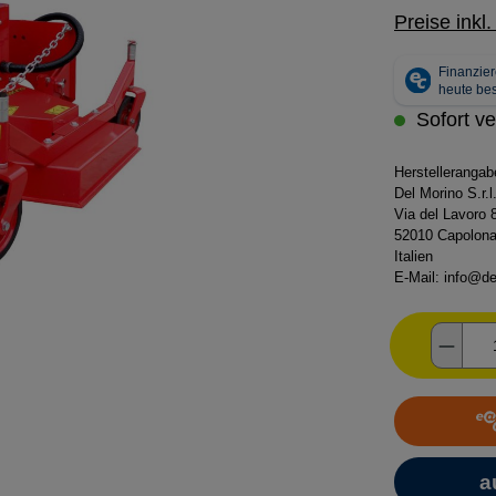
Preise inkl
Sofort ve
Herstelleranga
Del Morino S.r.l
Via del Lavoro 
52010 Capolona
Italien
E-Mail:
info@de
Produ