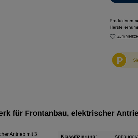
Produktnumm
Herstellernu
Zum Merkzet
P
Si
rk für Frontanbau, elektrischer Antri
her Antrieb mit 3
Klassifizierung:
Anbaugerä