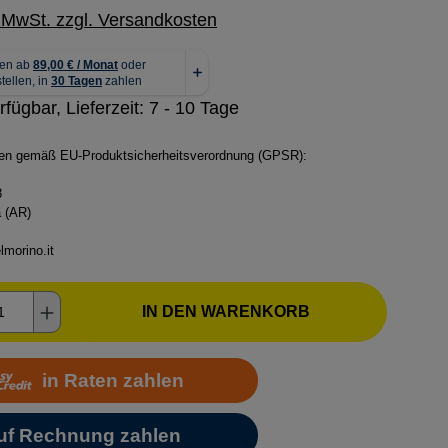
. MwSt. zzgl. Versandkosten
rfügbar, Lieferzeit: 7 - 10 Tage
ben gemäß EU-Produktsicherheitsverordnung (GPSR):
.
8
 (AR)
lmorino.it
kt Anzahl: Gib den gewünschten Wert ein o
IN DEN WARENKORB