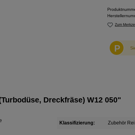
Produktnumm
Herstellernu
Zum Merkzet
P
Si
(Turbodüse, Dreckfräse) W12 050"
e
Klassifizierung:
Zubehör Rei