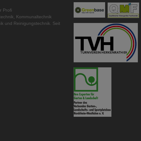
r Profi
technik
,
Kommunaltechnik
ik
und
Reinigungstechnik
. Seit