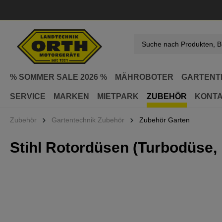
springen
Zur Hauptnavigation springen
% SOMMER SALE 2026 %
MÄHROBOTER
GARTENT
SERVICE
MARKEN
MIETPARK
ZUBEHÖR
KONT
Zubehör
Gartentechnik Zubehör
Zubehör Garten
Stihl Rotordüsen (Turbodüse,
Bildergalerie überspringen