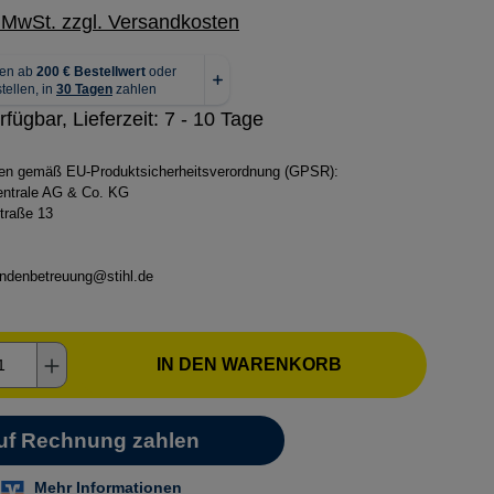
. MwSt. zzgl. Versandkosten
rfügbar, Lieferzeit: 7 - 10 Tage
ben gemäß EU-Produktsicherheitsverordnung (GPSR):
zentrale AG & Co. KG
traße 13
ndenbetreuung@stihl.de
kt Anzahl: Gib den gewünschten Wert ein o
IN DEN WARENKORB