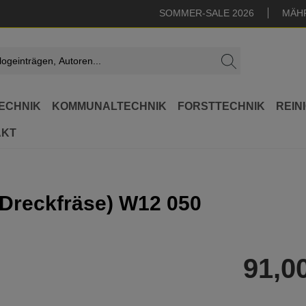
SOMMER-SALE 2026
MÄH
ECHNIK
KOMMUNALTECHNIK
FORSTTECHNIK
REIN
AKT
 Dreckfräse) W12 050
91,0