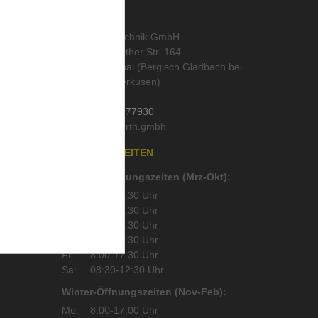
KONTAKT
abo
,
ORTH Landtechnik GmbH
Alte Wipperfürther Str. 164
51519 Odenthal (Bergisch Gladbach bei
Köln und Leverkusen)
Deutschland
Tel.:
02202 / 977930
Mail:
läser
,
n
ÖFFNUNGSZEITEN
Sommer-Öffnungszeiten (Mrz-Okt):
Mo:
8:00-17:30 Uhr
Di:
8:00-17:30 Uhr
Mi:
8:00-17:30 Uhr
Do:
8:00-17:30 Uhr
Fr:
8:00-17:30 Uhr
Sa:
08:30-12:30 Uhr
Winter-Öffnungszeiten (Nov-Feb):
Mo:
8:00-17:00 Uhr