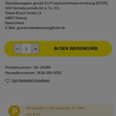
Herstellerangaben gemäß EU-Produktsicherheitsverordnung (GPSR):
Stihl Vertriebszentrale AG & Co. KG
Robert-Bosch-Straße 13
64807 Dieburg
Deutschland
E-Mail:
grosskundenbetreuung@stihl.de
Produkt Anzahl: Gib den gewünschten Wer
IN DEN WARENKORB
Produktnummer:
DC-20388
Herstellernummer:
3636 000 0050
Zum Merkzettel hinzufügen
Abstand
Sie erhalten 2 Bonuspunkte im Wert
P
von 0.2€