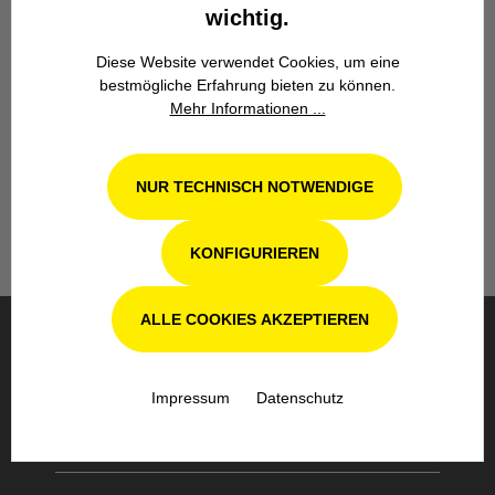
wichtig.
Diese Website verwendet Cookies, um eine
bestmögliche Erfahrung bieten zu können.
Werkstatt in Odenthal / Köln
Mehr Informationen ...
Unsere Fachwerkstatt für Garten-, Forst-
und Landtechnik- Geräte in Odenthal bei
NUR TECHNISCH NOTWENDIGE
Köln steht Ihnen auch nach dem Kauf mit
Rat und Tat zur Seite.
KONFIGURIEREN
ALLE COOKIES AKZEPTIEREN
BESTELLUNG & VERSAND
Impressum
Datenschutz
SICHERE BEZAHLUNG