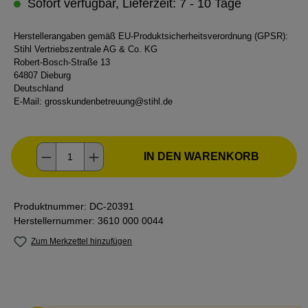
Sofort verfügbar, Lieferzeit: 7 - 10 Tage
Herstellerangaben gemäß EU-Produktsicherheitsverordnung (GPSR):
Stihl Vertriebszentrale AG & Co. KG
Robert-Bosch-Straße 13
64807 Dieburg
Deutschland
E-Mail:
grosskundenbetreuung@stihl.de
Produkt Anzahl: Gib den gewünschten Wer
IN DEN WARENKORB
Produktnummer:
DC-20391
Herstellernummer:
3610 000 0044
Zum Merkzettel hinzufügen
Abstand