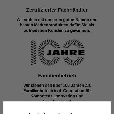
Zertifizierter Fachhändler
Wir stehen mit unserem guten Namen und
besten Markenprodukten dafür, Sie als
zufriedenen Kunden zu gewinnen.
Familienbetrieb
Wir stehen seit über 100 Jahren als
Familienbetrieb in 4. Generation für
Kompetenz, Innovation und
Zuverlässigkeit.