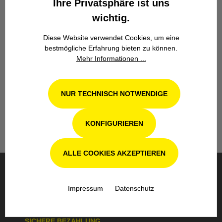
Ihre Privatsphäre ist uns
wichtig.
Diese Website verwendet Cookies, um eine
bestmögliche Erfahrung bieten zu können.
Mehr Informationen ...
Werkstatt in Odenthal / Köln
Unsere Fachwerkstatt für Garten-, Forst-
und Landtechnik- Geräte in Odenthal bei
NUR TECHNISCH NOTWENDIGE
Köln steht Ihnen auch nach dem Kauf mit
Rat und Tat zur Seite.
KONFIGURIEREN
ALLE COOKIES AKZEPTIEREN
BESTELLUNG & VERSAND
Impressum
Datenschutz
SICHERE BEZAHLUNG