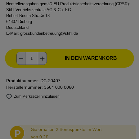
Herstellerangaben gemäß EU-Produktsicherheitsverordnung (GPSR):
Stihl Vertriebszentrale AG & Co. KG
Robert-Bosch-Straße 13
64807 Dieburg
Deutschland
E-Mail:
grosskundenbetreuung@stihl.de
Produkt Anzahl: Gib den gewünschten Wer
IN DEN WARENKORB
Produktnummer:
DC-20407
Herstellernummer:
3664 000 0060
Zum Merkzettel hinzufügen
Abstand
Sie erhalten 2 Bonuspunkte im Wert
P
von 0.2€