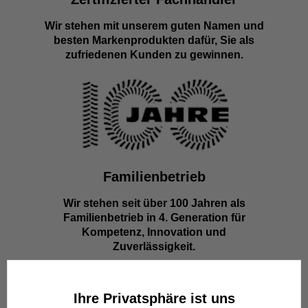
Wir stehen mit unserem guten Namen und
besten Markenprodukten dafür, Sie als
zufriedenen Kunden zu gewinnen.
Familienbetrieb
Wir stehen seit über 100 Jahren als
Familienbetrieb in 4. Generation für
Kompetenz, Innovation und
Zuverlässigkeit.
Ihre Privatsphäre ist uns