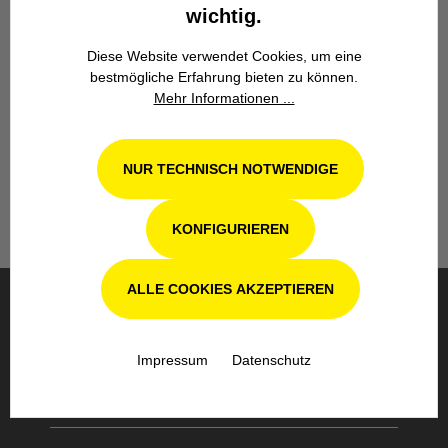
wichtig.
Diese Website verwendet Cookies, um eine
bestmögliche Erfahrung bieten zu können.
Werkstatt in Odenthal / Köln
Mehr Informationen ...
Unsere Fachwerkstatt für Garten-, Forst-
und Landtechnik- Geräte in Odenthal bei
NUR TECHNISCH NOTWENDIGE
Köln steht Ihnen auch nach dem Kauf mit
Rat und Tat zur Seite.
KONFIGURIEREN
ALLE COOKIES AKZEPTIEREN
BESTELLUNG & VERSAND
Impressum
Datenschutz
SICHERE BEZAHLUNG