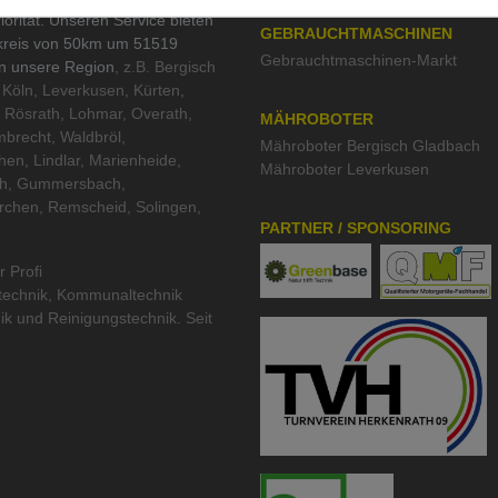
iorität. Unseren Service bieten
GEBRAUCHTMASCHINEN
kreis von 50km um 51519
Gebrauchtmaschinen-Markt
in unsere Region
, z.B. Bergisch
Köln, Leverkusen, Kürten,
 Rösrath, Lohmar, Overath,
MÄHROBOTER
brecht, Waldbröl,
Mähroboter Bergisch Gladbach
hen, Lindlar, Marienheide,
Mähroboter Leverkusen
th, Gummersbach,
rchen, Remscheid, Solingen,
PARTNER / SPONSORING
r Profi
technik
,
Kommunaltechnik
ik
und
Reinigungstechnik
. Seit