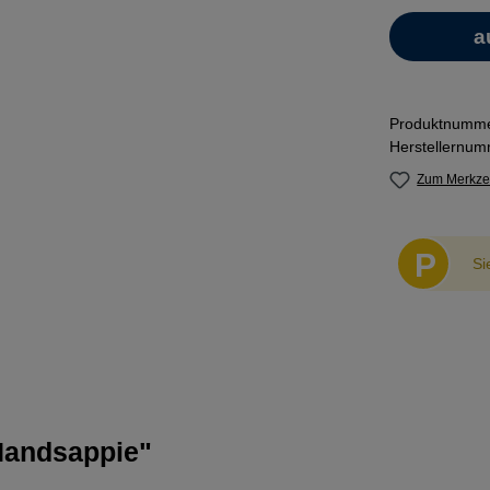
Produktnumm
Herstellernu
Zum Merkzet
P
Si
Handsappie"