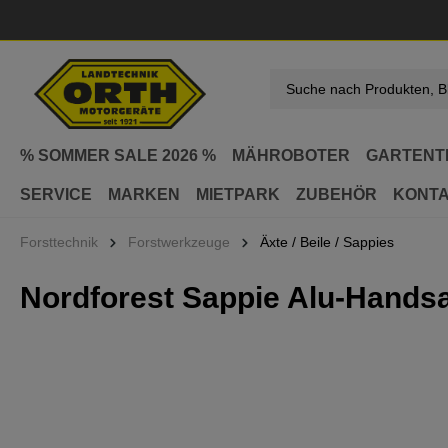
springen
Zur Hauptnavigation springen
% SOMMER SALE 2026 %
MÄHROBOTER
GARTENT
SERVICE
MARKEN
MIETPARK
ZUBEHÖR
KONT
Forsttechnik
Forstwerkzeuge
Äxte / Beile / Sappies
Nordforest Sappie Alu-Hands
Bildergalerie überspringen