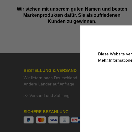
Wir stehen mit unserem guten Namen und besten
Markenprodukten dafür, Sie als zufriedenen
Kunden zu gewinnen.
Diese Website ver
Mehr Informatione
BESTELLUNG & VERSAND
ÜBER UN
Wir liefern nach Deutschland
>> Kontak
Andere Länder auf Anfrage
>> Aktuell
>> Stelle
>> Versand und Zahlung
>> QMF Gü
>> Umwelt
SICHERE BEZAHLUNG
UNSER S
Beratung &