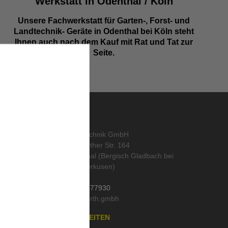
Werkstatt in Odenthal / Köln
Unsere Fachwerkstatt für Garten-, Forst- und
Landtechnik- Geräte in Odenthal bei Köln steht
Ihnen auch nach dem Kauf mit Rat und Tat zur
Seite.
KONTAKT
abo
,
ORTH Landtechnik GmbH
Alte Wipperfürther Str. 164
51519 Odenthal (Bergisch Gladbach bei
Köln und Leverkusen)
Deutschland
Tel.:
02202 / 977930
Mail:
läser
,
n
ÖFFNUNGSZEITEN