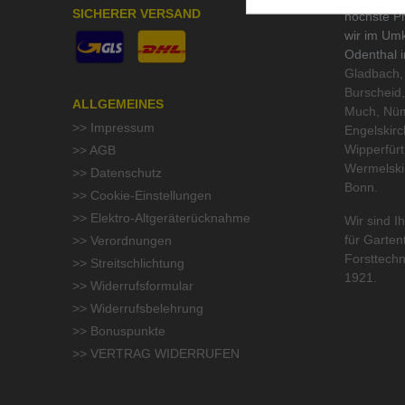
SICHERER VERSAND
höchste Pr
wir im Um
Odenthal 
Gladbach, 
Burscheid,
ALLGEMEINES
Much, Nüm
>> Impressum
Engelskirc
Wipperfür
>> AGB
Wermelski
>> Datenschutz
Bonn.
>> Cookie-Einstellungen
>> Elektro-Altgeräterücknahme
Wir sind Ih
für
Garten
>> Verordnungen
Forsttechn
>> Streitschlichtung
1921.
>> Widerrufsformular
>> Widerrufsbelehrung
>> Bonuspunkte
>> VERTRAG WIDERRUFEN