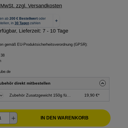
. MwSt. zzgl. Versandkosten
rfügbar, Lieferzeit: 7 - 10 Tage
ben gemäß EU-Produktsicherheitsverordnung (GPSR):
 38
n
ube.de
behör direkt mitbestellen
Zubehör Zusatzgewicht 150g für Alu-Handsappie 70+90cm
19,90 €*
kt Anzahl: Gib den gewünschten Wert ein o
IN DEN WARENKORB