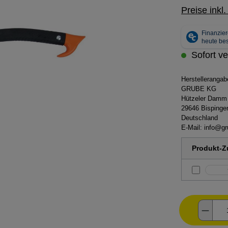
Preise inkl
Sofort ve
Herstelleranga
GRUBE KG
Hützeler Damm
29646 Bispinge
Deutschland
E-Mail:
info@gr
Produkt-Zu
Produ