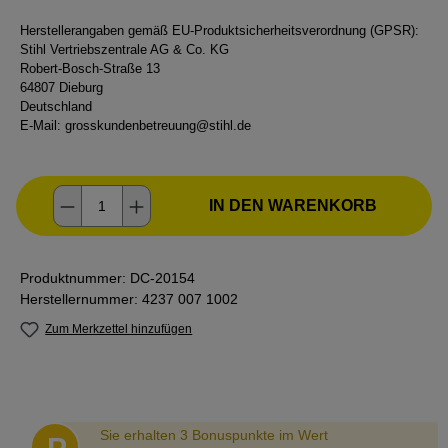
Herstellerangaben gemäß EU-Produktsicherheitsverordnung (GPSR):
Stihl Vertriebszentrale AG & Co. KG
Robert-Bosch-Straße 13
64807 Dieburg
Deutschland
E-Mail:
grosskundenbetreuung@stihl.de
Produkt Anzahl: Gib den gewünschten Wer
IN DEN WARENKORB
Produktnummer:
DC-20154
Herstellernummer:
4237 007 1002
Zum Merkzettel hinzufügen
Abstand
Sie erhalten 3 Bonuspunkte im Wert