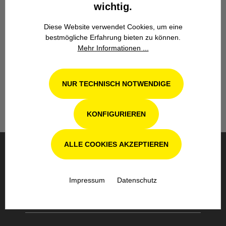
wichtig.
Diese Website verwendet Cookies, um eine
bestmögliche Erfahrung bieten zu können.
Werkstatt in Odenthal / Köln
Mehr Informationen ...
Unsere Fachwerkstatt für Garten-, Forst-
und Landtechnik- Geräte in Odenthal bei
Köln steht Ihnen auch nach dem Kauf mit
NUR TECHNISCH NOTWENDIGE
Rat und Tat zur Seite.
KONFIGURIEREN
ALLE COOKIES AKZEPTIEREN
BESTELLUNG & VERSAND
Impressum
Datenschutz
SICHERE BEZAHLUNG