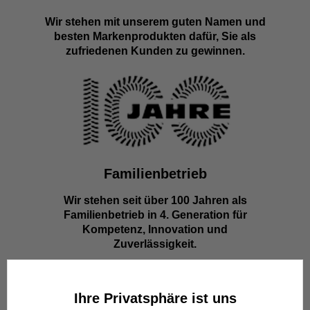
Wir stehen mit unserem guten Namen und
besten Markenprodukten dafür, Sie als
zufriedenen Kunden zu gewinnen.
Familienbetrieb
Wir stehen seit über 100 Jahren als
Familienbetrieb in 4. Generation für
Kompetenz, Innovation und
Zuverlässigkeit.
Ihre Privatsphäre ist uns