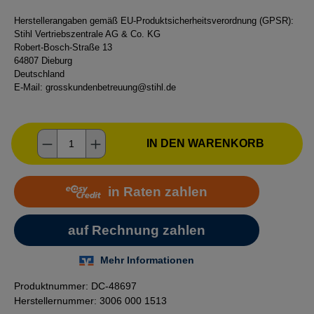
Herstellerangaben gemäß EU-Produktsicherheitsverordnung (GPSR):
Stihl Vertriebszentrale AG & Co. KG
Robert-Bosch-Straße 13
64807 Dieburg
Deutschland
E-Mail:
grosskundenbetreuung@stihl.de
Produkt Anzahl: Gib den gewünschten Wer
IN DEN WARENKORB
Produktnummer:
DC-48697
Herstellernummer:
3006 000 1513