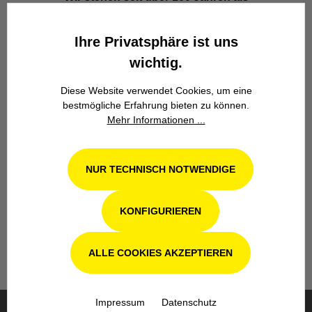
Familienbetrieb in 4. Generation für
Kompetenz, Innovation und
Ihre Privatsphäre ist uns
Zuverlässigkeit.
wichtig.
Diese Website verwendet Cookies, um eine
bestmögliche Erfahrung bieten zu können.
Mehr Informationen ...
Werkstatt in Odenthal / Köln
NUR TECHNISCH NOTWENDIGE
Unsere Fachwerkstatt für Garten-, Forst-
und Landtechnik- Geräte in Odenthal bei
KONFIGURIEREN
Köln steht Ihnen auch nach dem Kauf mit
Rat und Tat zur Seite.
ALLE COOKIES AKZEPTIEREN
Impressum
Datenschutz