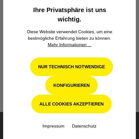
Zuverlässigkeit.
Ihre Privatsphäre ist uns
wichtig.
Diese Website verwendet Cookies, um eine
bestmögliche Erfahrung bieten zu können.
Mehr Informationen ...
Werkstatt in Odenthal / Köln
NUR TECHNISCH NOTWENDIGE
Unsere Fachwerkstatt für Garten-, Forst-
und Landtechnik- Geräte in Odenthal bei
Köln steht Ihnen auch nach dem Kauf mit
KONFIGURIEREN
Rat und Tat zur Seite.
ALLE COOKIES AKZEPTIEREN
Impressum
Datenschutz
BESTELLUNG & VERSAND