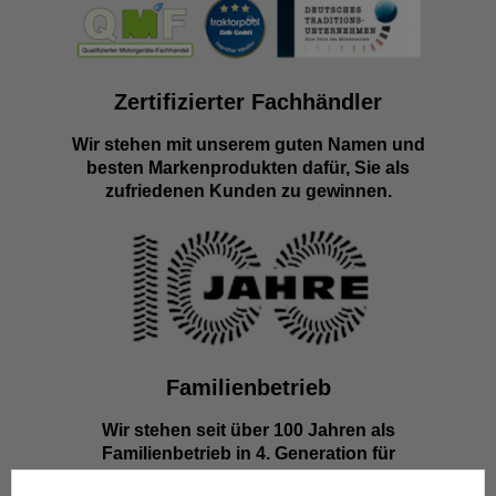
Zertifizierter Fachhändler
Wir stehen mit unserem guten Namen und
besten Markenprodukten dafür, Sie als
zufriedenen Kunden zu gewinnen.
Familienbetrieb
Wir stehen seit über 100 Jahren als
Familienbetrieb in 4. Generation für
Kompetenz, Innovation und