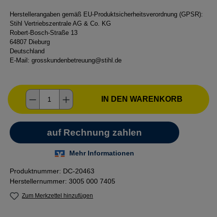
Herstellerangaben gemäß EU-Produktsicherheitsverordnung (GPSR):
Stihl Vertriebszentrale AG & Co. KG
Robert-Bosch-Straße 13
64807 Dieburg
Deutschland
E-Mail:
grosskundenbetreuung@stihl.de
Produkt Anzahl: Gib den gewünschten Wer
IN DEN WARENKORB
Produktnummer:
DC-20463
Herstellernummer:
3005 000 7405
Zum Merkzettel hinzufügen