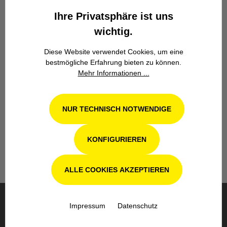
Zuverlässigkeit.
Ihre Privatsphäre ist uns
wichtig.
Diese Website verwendet Cookies, um eine
bestmögliche Erfahrung bieten zu können.
Mehr Informationen ...
Werkstatt in Odenthal / Köln
NUR TECHNISCH NOTWENDIGE
Unsere Fachwerkstatt für Garten-, Forst-
und Landtechnik- Geräte in Odenthal bei
Köln steht Ihnen auch nach dem Kauf mit
KONFIGURIEREN
Rat und Tat zur Seite.
ALLE COOKIES AKZEPTIEREN
Impressum
Datenschutz
BESTELLUNG & VERSAND