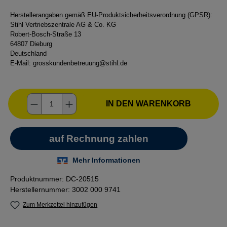
Herstellerangaben gemäß EU-Produktsicherheitsverordnung (GPSR):
Stihl Vertriebszentrale AG & Co. KG
Robert-Bosch-Straße 13
64807 Dieburg
Deutschland
E-Mail:
grosskundenbetreuung@stihl.de
Produkt Anzahl: Gib den gewünschten Wer
IN DEN WARENKORB
Produktnummer:
DC-20515
Herstellernummer:
3002 000 9741
Zum Merkzettel hinzufügen