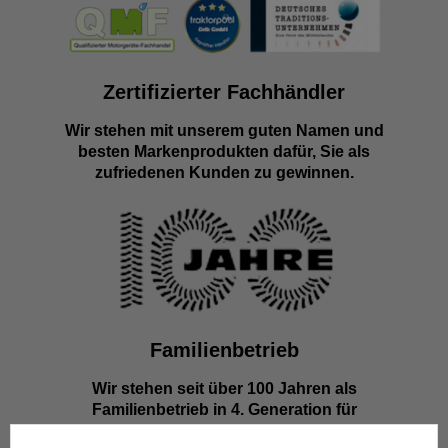
Zertifizierter Fachhändler
Wir stehen mit unserem guten Namen und
besten Markenprodukten dafür, Sie als
zufriedenen Kunden zu gewinnen.
Familienbetrieb
Wir stehen seit über 100 Jahren als
Familienbetrieb in 4. Generation für
Kompetenz, Innovation und