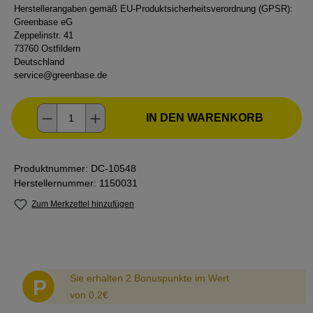
Herstellerangaben gemäß EU-Produktsicherheitsverordnung (GPSR):
Greenbase eG
Zeppelinstr. 41
73760 Ostfildern
Deutschland
service@greenbase.de
Produkt Anzahl: Gib den gewünschten Wer
IN DEN WARENKORB
Produktnummer:
DC-10548
Herstellernummer:
1150031
Zum Merkzettel hinzufügen
Abstand
Sie erhalten 2 Bonuspunkte im Wert
P
von 0.2€