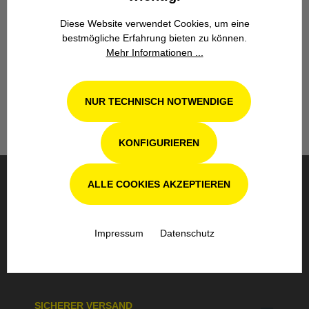
Diese Website verwendet Cookies, um eine
Werkstatt in Odenthal / Köln
bestmögliche Erfahrung bieten zu können.
Mehr Informationen ...
Unsere Fachwerkstatt für Garten-, Forst-
und Landtechnik- Geräte in Odenthal bei
Köln steht Ihnen auch nach dem Kauf mit
Rat und Tat zur Seite.
NUR TECHNISCH NOTWENDIGE
KONFIGURIEREN
ALLE COOKIES AKZEPTIEREN
BESTELLUNG & VERSAND
Impressum
Datenschutz
SICHERE BEZAHLUNG
SICHERER VERSAND