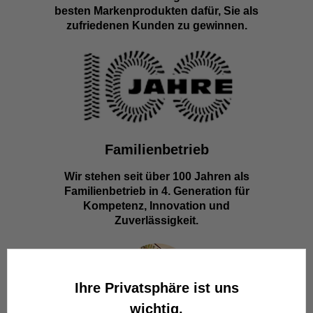
besten Markenprodukten dafür, Sie als
zufriedenen Kunden zu gewinnen.
Familienbetrieb
Wir stehen seit über 100 Jahren als
Familienbetrieb in 4. Generation für
Kompetenz, Innovation und
Zuverlässigkeit.
Ihre Privatsphäre ist uns
wichtig.