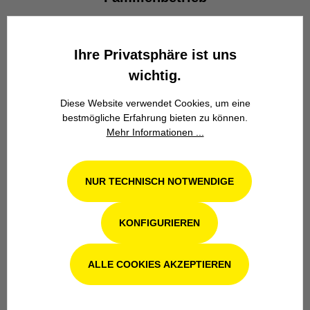
Wir stehen seit über 100 Jahren als
Familienbetrieb in 4. Generation für
Ihre Privatsphäre ist uns
Kompetenz, Innovation und
Zuverlässigkeit.
wichtig.
Diese Website verwendet Cookies, um eine
bestmögliche Erfahrung bieten zu können.
Mehr Informationen ...
NUR TECHNISCH NOTWENDIGE
Werkstatt in Odenthal / Köln
Unsere Fachwerkstatt für Garten-, Forst-
KONFIGURIEREN
und Landtechnik- Geräte in Odenthal bei
Köln steht Ihnen auch nach dem Kauf mit
Rat und Tat zur Seite.
ALLE COOKIES AKZEPTIEREN