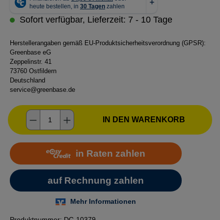
Sofort verfügbar, Lieferzeit: 7 - 10 Tage
Herstellerangaben gemäß EU-Produktsicherheitsverordnung (GPSR):
Greenbase eG
Zeppelinstr. 41
73760 Ostfildern
Deutschland
service@greenbase.de
Produkt Anzahl: Gib den gewünschten Wer
IN DEN WARENKORB
Produktnummer:
DC-10379