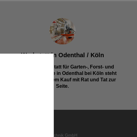
Werkstatt in Odenthal / Köln
Unsere Fachwerkstatt für Garten-, Forst- und
Landtechnik- Geräte in Odenthal bei Köln steht
Ihnen auch nach dem Kauf mit Rat und Tat zur
Seite.
KONTAKT
abo
,
ORTH Landtechnik GmbH