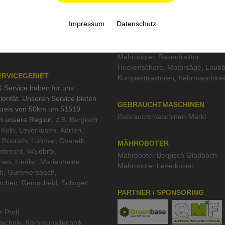
Weidemann
,
Remarc
,
Pramac
,
es
Schliesing
,
Kress
,
Tielbürger
nangebote
Impressum
Datenschutz
tesiegel
TOP KATEGORIEN
schutz und Nachhaltigkeit
Mähroboter
,
Rasentraktor
,
Heckenschere
,
Motorsäge
,
Laubb
ERVICEGEBIET
Kompakttraktoren
,
Kehrmaschine
 Service haben für uns
iorität. Unseren Service bieten
GEBRAUCHTMASCHINEN
kreis von 50km um 51519
Gebrauchtmaschinen-Markt
in unsere Region
, z.B. Bergisch
Köln, Leverkusen, Kürten,
 Rösrath, Lohmar, Overath,
MÄHROBOTER
brecht, Waldbröl,
Mähroboter Bergisch Gladbach
hen, Lindlar, Marienheide,
Mähroboter Leverkusen
th, Gummersbach,
rchen, Remscheid, Solingen,
PARTNER / SPONSORING
r Profi
technik
,
Kommunaltechnik