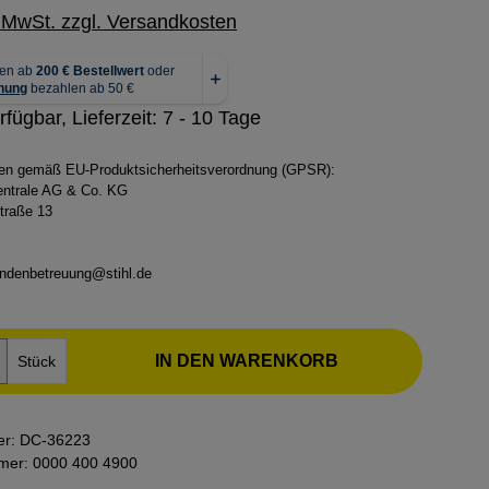
. MwSt. zzgl. Versandkosten
rfügbar, Lieferzeit: 7 - 10 Tage
ben gemäß EU-Produktsicherheitsverordnung (GPSR):
zentrale AG & Co. KG
traße 13
ndenbetreuung@stihl.de
kt Anzahl: Gib den gewünschten Wert ein o
IN DEN WARENKORB
Stück
er:
DC-36223
mmer:
0000 400 4900