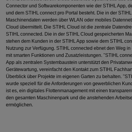
Connector und Softwarekomponenten wie der STIHL App, d
und dem STIHL connect pro Portal besteht. Die in der STI
Maschinendaten werden über WLAN oder mobiles Datennet
Cloud übermittelt. Die STIHL Cloud ist die zentrale Datendr
STIHL connected. Die in der STIHL Cloud gespeicherten M
stehen dem Kunden in der STIHL App sowie dem STIHL conne
Nutzung zur Verfügung. STIHL connected ebnet den Weg in e
mit smarten Funktionen und Zusatzleistungen. ''STIHL connec
App als zentralen Systembaustein unterstützt den Privatanw
Gerätewartung, vereinfacht den Kontakt zum STIHL Fachhand
Überblick über Projekte im eigenen Garten zu behalten. ''STI
wurde speziell für die Anforderungen von gewerblichen Kund
ist es, ein digitales Flottenmanagement mit einen transparen
den gesamten Maschinenpark und die anstehenden Arbeitse
ermöglichen.