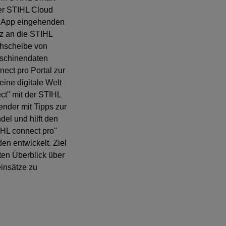
er STIHL Cloud
HL App eingehenden
z an die STIHL
ehscheibe von
aschinendaten
ct pro Portal zur
ine digitale Welt
t'' mit der STIHL
ender mit Tipps zur
el und hilft den
HL connect pro''
en entwickelt. Ziel
ten Überblick über
insätze zu