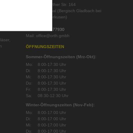
Alte Wipperfürther Str. 164
51519 Odenthal (Bergisch Gladbach bei
Köln und Leverkusen)
Deutschland
Tel.:
02202 / 977930
Mail:
läser
,
n
ÖFFNUNGSZEITEN
Sommer-Öffnungszeiten (Mrz-Okt):
Mo:
8:00-17:30 Uhr
Di:
8:00-17:30 Uhr
Mi:
8:00-17:30 Uhr
Do:
8:00-17:30 Uhr
Fr:
8:00-17:30 Uhr
Sa:
08:30-12:30 Uhr
Winter-Öffnungszeiten (Nov-Feb):
Mo:
8:00-17:00 Uhr
Di:
8:00-17:00 Uhr
Mi:
8:00-17:00 Uhr
Do:
8:00-17:00 Uhr