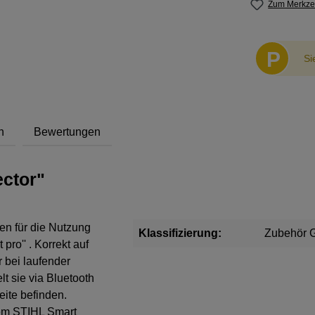
Zum Merkzet
P
Si
h
Bewertungen
ctor"
en für die Nutzung
Klassifizierung:
Zubehör G
pro'' . Korrekt auf
 bei laufender
t sie via Bluetooth
eite befinden.
dem STIHL Smart