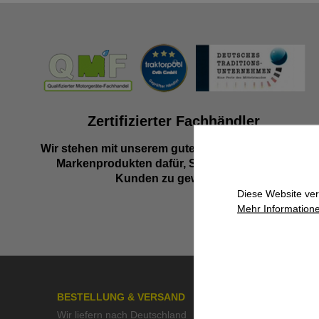
Zertifizierter Fachhändler
Wir stehen mit unserem guten Namen und besten
Markenprodukten dafür, Sie als zufriedenen
Kunden zu gewinnen.
Diese Website ver
Mehr Informatione
BESTELLUNG & VERSAND
ÜBER UN
Wir liefern nach Deutschland
>> Kontak