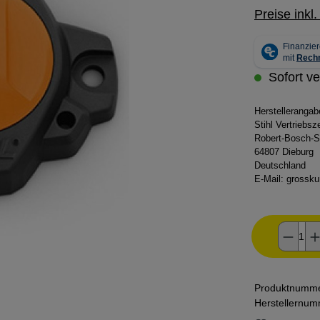
Preise inkl
Sofort ve
Herstelleranga
Stihl Vertriebs
Robert-Bosch-S
64807 Dieburg
Deutschland
E-Mail:
grossku
Produ
Produktnumm
Herstellernu