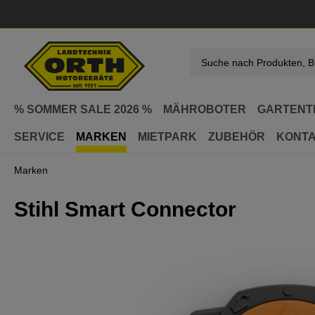
springen
Zur Hauptnavigation springen
% SOMMER SALE 2026 %
MÄHROBOTER
GARTENT
SERVICE
MARKEN
MIETPARK
ZUBEHÖR
KONT
Marken
Stihl Smart Connector
Bildergalerie überspringen