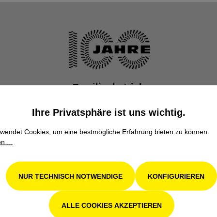
Familienbetrieb
Wir stehen seit über 100 Jahren als Familienbetrieb
Ihre Privatsphäre ist uns wichtig.
in 4. Generation für Kompetenz, Innovation und
Zuverlässigkeit.
wendet Cookies, um eine bestmögliche Erfahrung bieten zu können.
n ...
NUR TECHNISCH NOTWENDIGE
KONFIGURIEREN
S
UNSERE MARKEN
ALLE COOKIES AKZEPTIEREN
John Deere
,
Stihl
,
Avant
,
Grillo
,
S
tformular