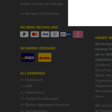
Andere Länder auf Anfrage
>> Aktuell
>> Stelle
>> Versand und Zahlung
>> QMF Gü
>> Umwelt
SICHERE BEZAHLUNG
UNSER S
Beratung &
SICHERER VERSAND
höchste Pr
wir im Um
Odenthal 
Gladbach, 
Burscheid,
ALLGEMEINES
Much, Nüm
>> Impressum
Engelskirc
Wipperfür
>> AGB
Wermelski
>> Datenschutz
Bonn.
>> Cookie-Einstellungen
>> Elektro-Altgeräterücknahme
Wir sind Ih
für
Garten
>> Verordnungen