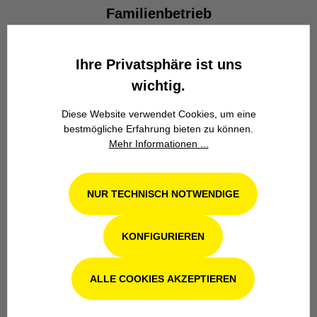
Familienbetrieb
Wir stehen seit über 100 Jahren als
Familienbetrieb in 4. Generation für
Ihre Privatsphäre ist uns
Kompetenz, Innovation und
wichtig.
Zuverlässigkeit.
Diese Website verwendet Cookies, um eine
bestmögliche Erfahrung bieten zu können.
Mehr Informationen ...
NUR TECHNISCH NOTWENDIGE
Werkstatt in Odenthal / Köln
KONFIGURIEREN
Unsere Fachwerkstatt für Garten-, Forst-
und Landtechnik- Geräte in Odenthal bei
Köln steht Ihnen auch nach dem Kauf mit
ALLE COOKIES AKZEPTIEREN
Rat und Tat zur Seite.