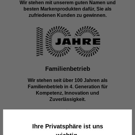
Wir stehen mit unserem guten Namen und
besten Markenprodukten dafür, Sie als
zufriedenen Kunden zu gewinnen.
Familienbetrieb
Wir stehen seit über 100 Jahren als
Familienbetrieb in 4. Generation für
Kompetenz, Innovation und
Zuverlässigkeit.
Ihre Privatsphäre ist uns