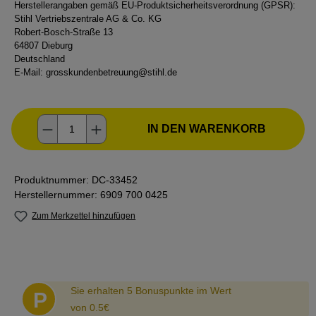
Herstellerangaben gemäß EU-Produktsicherheitsverordnung (GPSR):
Stihl Vertriebszentrale AG & Co. KG
Robert-Bosch-Straße 13
64807 Dieburg
Deutschland
E-Mail:
grosskundenbetreuung@stihl.de
Produkt Anzahl: Gib den gewünschten Wer
IN DEN WARENKORB
Produktnummer:
DC-33452
Herstellernummer:
6909 700 0425
Zum Merkzettel hinzufügen
Abstand
Sie erhalten 5 Bonuspunkte im Wert
P
von 0.5€