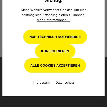
wichtig.
Diese Website verwendet Cookies, um eine
Werkstatt in Odenthal / Köln
bestmögliche Erfahrung bieten zu können.
Mehr Informationen ...
Unsere Fachwerkstatt für Garten-, Forst-
und Landtechnik- Geräte in Odenthal bei
Köln steht Ihnen auch nach dem Kauf mit
NUR TECHNISCH NOTWENDIGE
Rat und Tat zur Seite.
KONFIGURIEREN
ALLE COOKIES AKZEPTIEREN
BESTELLUNG & VERSAND
Impressum
Datenschutz
SICHERE BEZAHLUNG