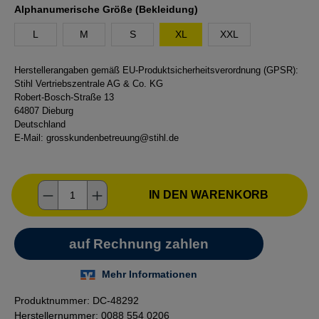
auswählen
Alphanumerische Größe (Bekleidung)
L
M
S
XL
XXL
Herstellerangaben gemäß EU-Produktsicherheitsverordnung (GPSR):
Stihl Vertriebszentrale AG & Co. KG
Robert-Bosch-Straße 13
64807 Dieburg
Deutschland
E-Mail:
grosskundenbetreuung@stihl.de
Produkt Anzahl: Gib den gewünschten Wer
IN DEN WARENKORB
Produktnummer:
DC-48292
Herstellernummer:
0088 554 0206