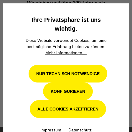
Wir stehen seit über 100 Jahren als
Familienbetrieb in 4. Generation für
Kompetenz, Innovation und
Ihre Privatsphäre ist uns
Zuverlässigkeit.
wichtig.
Diese Website verwendet Cookies, um eine
bestmögliche Erfahrung bieten zu können.
Mehr Informationen ...
Werkstatt in Odenthal / Köln
NUR TECHNISCH NOTWENDIGE
Unsere Fachwerkstatt für Garten-, Forst-
KONFIGURIEREN
und Landtechnik- Geräte in Odenthal bei
Köln steht Ihnen auch nach dem Kauf mit
Rat und Tat zur Seite.
ALLE COOKIES AKZEPTIEREN
Impressum
Datenschutz