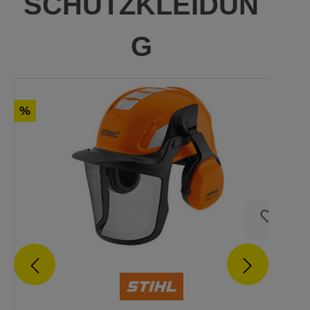
SCHUTZKLEIDUN
G
%
%