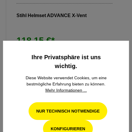
Stihl Helmset ADVANCE X-Vent
118,15 €*
139,00 €*
(15% gespart)
Ihre Privatsphäre ist uns
wichtig.
DETAILS
Diese Website verwendet Cookies, um eine
bestmögliche Erfahrung bieten zu können.
Mehr Informationen ...
IN DEN WARENKORB
Produktgalerie überspringen
FORSTZUBEHÖR
NUR TECHNISCH NOTWENDIGE
KONFIGURIEREN