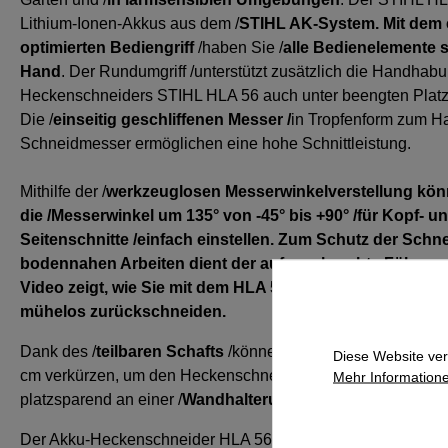
Lithium-Ionen-Akkus aus dem /
STIHL AK-System. Mit dem
optimierten Bediengriff
/haben Sie /
alle Bedienelemente s
Hand
. Der Rundumgriff /unterstützt zusätzlich die Handhab
Heckenschneiders STIHL HLA 56 auch unter beengten Platz
Die /
einseitig geschliffenen Messer /
in Tropfenform zum H
Schneidmesser ermöglichen eine hohe Schnittleistung.
Mithilfe der /
werkzeuglosen Messerwinkelverstellung kön
die /
Messerwinkel um 135° von -45° bis +90° /
für Kopf- u
Seitenschnitte /
einfach einstellen. Zum Schutz der Schne
bodennahen Arbeiten dient der aufgeschraubte Führung
Video zeigt, wie Sie mit dem HLA 56 /
hohe /Hecken und 
mühelos zurückschneiden
.
Dank des /
teilbaren Schafts
/können Sie die Gesamtlänge 
Diese Website ver
cm verkürzen, um den Heckenschneider einfach zu transport
Mehr Informatione
platzsparend an einer /
Wandhalterung
/zu verstauen. /
Der Akku-Heckenschneider HLA 56 hat eine Schnittlänge vo