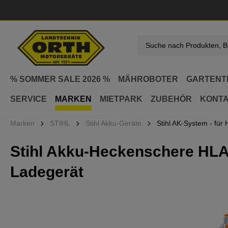
springen
Zur Hauptnavigation springen
% SOMMER SALE 2026 %
MÄHROBOTER
GARTENT
SERVICE
MARKEN
MIETPARK
ZUBEHÖR
KONT
Marken
STIHL
Stihl Akku-Geräte
Stihl AK-System - für
Stihl Akku-Heckenschere HLA
Ladegerät
Bildergalerie überspringen