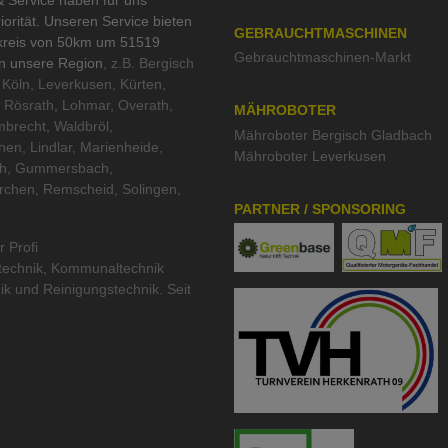
 Service haben für uns
iorität. Unseren Service bieten
GEBRAUCHTMASCHINEN
kreis von 50km um 51519
Gebrauchtmaschinen-Markt
in unsere Region
, z.B. Bergisch
Köln, Leverkusen, Kürten,
 Rösrath, Lohmar, Overath,
MÄHROBOTER
brecht, Waldbröl,
Mähroboter Bergisch Gladbach
hen, Lindlar, Marienheide,
Mähroboter Leverkusen
th, Gummersbach,
rchen, Remscheid, Solingen,
PARTNER / SPONSORING
r Profi
technik
,
Kommunaltechnik
ik
und
Reinigungstechnik
. Seit