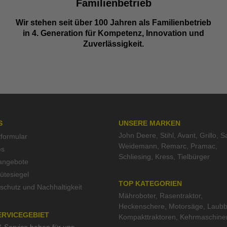
Familienbetrieb
Wir stehen seit über 100 Jahren als Familienbetrieb
in 4. Generation für Kompetenz, Innovation und
Zuverlässigkeit.
S
UNSERE MARKEN
John Deere
,
Stihl
,
Avant
,
Grillo
,
S
tformular
Weidemann
,
Remarc
,
Pramac
,
es
Schliesing
,
Kress
,
Tielbürger
nangebote
tesiegel
TOP KATEGORIEN
schutz und Nachhaltigkeit
Mähroboter
,
Rasentraktor
,
Heckenschere
,
Motorsäge
,
Laubb
ERVICEGEBIET
Kompakttraktoren
,
Kehrmaschine