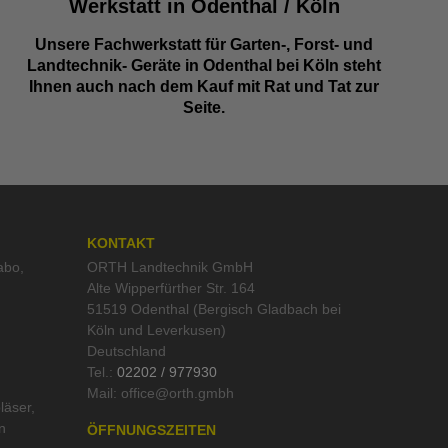
Werkstatt in Odenthal / Köln
Unsere Fachwerkstatt für Garten-, Forst- und
Landtechnik- Geräte in Odenthal bei Köln steht
Ihnen auch nach dem Kauf mit Rat und Tat zur
Seite.
KONTAKT
abo
,
ORTH Landtechnik GmbH
Alte Wipperfürther Str. 164
51519 Odenthal (Bergisch Gladbach bei
Köln und Leverkusen)
Deutschland
Tel.:
02202 / 977930
Mail:
läser
,
n
ÖFFNUNGSZEITEN