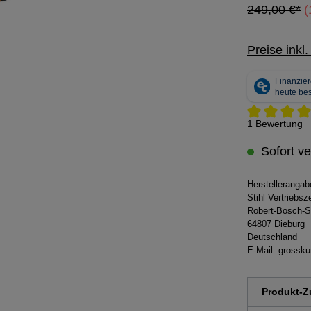
249,00 €*
(
Preise inkl
Durchschnittli
1 Bewertung
Sofort ve
Herstelleranga
Stihl Vertriebs
Robert-Bosch-S
64807 Dieburg
Deutschland
E-Mail:
grossku
Produkt-Zu