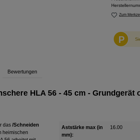
Herstellernu
Zum Merkzet
P
Si
Bewertungen
schere HLA 56 - 45 cm - Grundgerät
r das
/Schneiden
Aststärke max (in
16.00
m heimischen
mm):
 56 arbeitet mit