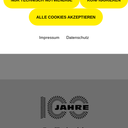
:
Tropfenform 
Zahnabstand
ALLE COOKIES AKZEPTIEREN
Schnitt-/Schwertlä
45
nge (in cm):
Impressum
Datenschutz
Stiellänge (in cm):
210.00