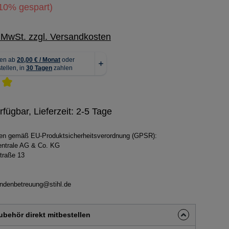
10% gespart)
. MwSt. zzgl. Versandkosten
che Bewertung von 5 von 5 Sternen
rfügbar, Lieferzeit: 2-5 Tage
ben gemäß EU-Produktsicherheitsverordnung (GPSR):
zentrale AG & Co. KG
traße 13
ndenbetreuung@stihl.de
behör direkt mitbestellen