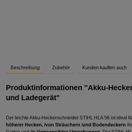
Abstand
Beschreibung
Zubehör
Kunden kauften auch
Produktinformationen "Akku-Hecken
und Ladegerät"
Der leichte Akku-Heckenschneider STIHL HLA 56 ist ideal fü
höherer Hecken
,
/von Sträuchern
/
und Bodendeckern
/i
Garten und /
in lärmsensiblen Umgebungen
. Der STIHL HLA