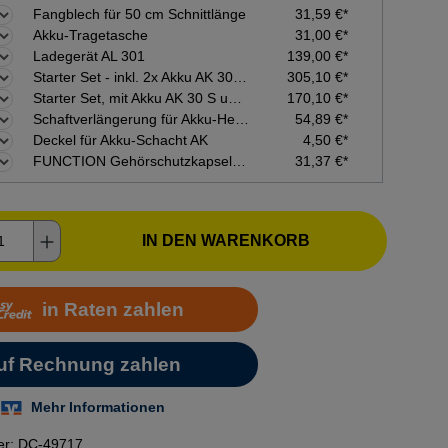
Fangblech für 50 cm Schnittlänge
31,59 €*
Akku-Tragetasche
31,00 €*
Ladegerät AL 301
139,00 €*
Starter Set - inkl. 2x Akku AK 30 S und Ladegerät AL 101
305,10 €*
Starter Set, mit Akku AK 30 S und Ladegerät AL 101
170,10 €*
Schaftverlängerung für Akku-Heckenschere HLA 56 - 50 cm
54,89 €*
Deckel für Akku-Schacht AK
4,50 €*
FUNCTION Gehörschutzkapseln und Nylonvisier
31,37 €*
kt Anzahl: Gib den gewünschten Wert ein o
IN DEN WARENKORB
er:
DC-49717