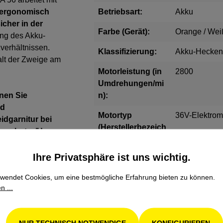
 ergonomisch
Betriebsart:
Akku
icher in der
Farbe (Gerät):
Orange / Wei
ung des Akku-
verhältnissen.
Klassifizierung:
Akku-Hecken
alt der Zweige am
Motorleistung (in
2800
Umdrehungen/mi
nen Sie
n):
nd
Motortyp
36V-Elektrom
idgarnitur bei
(Herstellerbezeich
sschutz. /Unser
nung):
Bodendecker
Ihre Privatsphäre ist uns wichtig.
Nennspannung
36.00
(in V):
von 210 cm auf 115
wendet Cookies, um eine bestmögliche Erfahrung bieten zu können.
ieren und
n ...
Schallleistungspe
88.00
gel (in dB(A)):
n 45 cm.
Schneidwerkzeug
Einseitig ges
NUR TECHNISCH NOTWENDIGE
KONFIGURIEREN