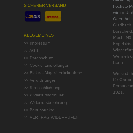
Beratung &
SICHERER VERSAND
höchste Pr
wir im Um
Odenthal 
Gladbach, 
Burscheid,
ALLGEMEINES
Much, Nüm
>> Impressum
Engelskirc
Wipperfür
>> AGB
Wermelski
>> Datenschutz
Bonn.
>> Cookie-Einstellungen
>> Elektro-Altgeräterücknahme
Wir sind Ih
für
Garten
>> Verordnungen
Forsttechn
>> Streitschlichtung
1921.
>> Widerrufsformular
>> Widerrufsbelehrung
>> Bonuspunkte
>> VERTRAG WIDERRUFEN