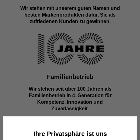
Wir stehen mit unserem guten Namen und
besten Markenprodukten dafür, Sie als
zufriedenen Kunden zu gewinnen.
Familienbetrieb
Wir stehen seit über 100 Jahren als
Familienbetrieb in 4. Generation für
Kompetenz, Innovation und
Zuverlässigkeit.
Ihre Privatsphäre ist uns