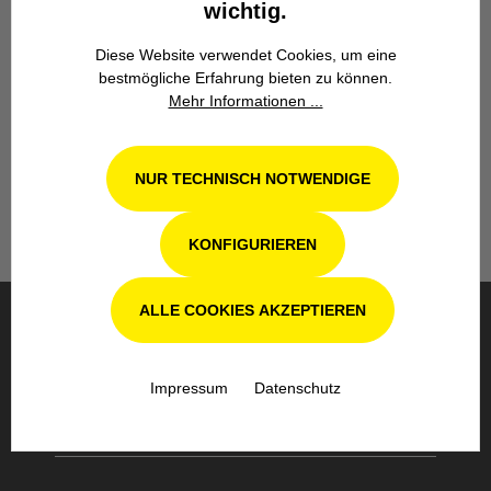
wichtig.
Diese Website verwendet Cookies, um eine
bestmögliche Erfahrung bieten zu können.
Werkstatt in Odenthal / Köln
Mehr Informationen ...
Unsere Fachwerkstatt für Garten-, Forst-
und Landtechnik- Geräte in Odenthal bei
Köln steht Ihnen auch nach dem Kauf mit
NUR TECHNISCH NOTWENDIGE
Rat und Tat zur Seite.
KONFIGURIEREN
ALLE COOKIES AKZEPTIEREN
BESTELLUNG & VERSAND
Impressum
Datenschutz
SICHERE BEZAHLUNG