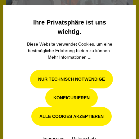
Kundennähe und ein schneller Vor-Ort-Service
haben für uns höchste Priorität.
Ihre Privatsphäre ist uns
MEHR
wichtig.
Diese Website verwendet Cookies, um eine
bestmögliche Erfahrung bieten zu können.
Mehr Informationen ...
NUR TECHNISCH NOTWENDIGE
Ersatzteile
KONFIGURIEREN
Wir nutzen Original-Ersatzteile und bieten eine
zeitnahe Bearbeitung Ihrer Reparatur- und
ALLE COOKIES AKZEPTIEREN
Serviceanfragen.
MEHR
Impressum
Datenschutz